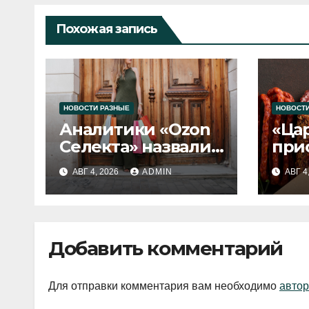
Похожая запись
НОВОСТИ РАЗНЫЕ
НОВОСТИ
Аналитики «Ozon
«Ца
Селекта» назвали
при
fashion-тренды
вып
АВГ 4, 2026
ADMIN
АВГ 4
2026 года
Добавить комментарий
Для отправки комментария вам необходимо
автор