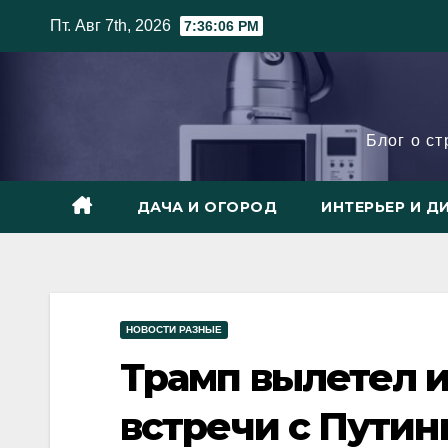
Skip
Пт. Авг 7th, 2026
7:36:07 PM
to
content
Блог о с
ДАЧА И ОГОРОД
ИНТЕРЬЕР И Д
НОВОСТИ РАЗНЫЕ
Трамп вылетел 
встречи с Пути