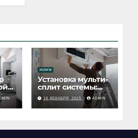
УСЛУГИ
р
Установка мульти-
ой
сплит системы:
пошаговое
DMIN
16 ДЕКАБРЯ, 2025
ADMIN
руководство