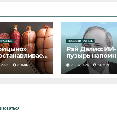
 РАЗНЫЕ
НОВОСТИ РАЗНЫЕ
рицыно»
Рэй Далио: ИИ-
останавливает
пузырь напомн
уск продукции
1929 и 2000 год
, 2026
ADMIN
АВГ 4, 2026
ADMIN
изоваться
.