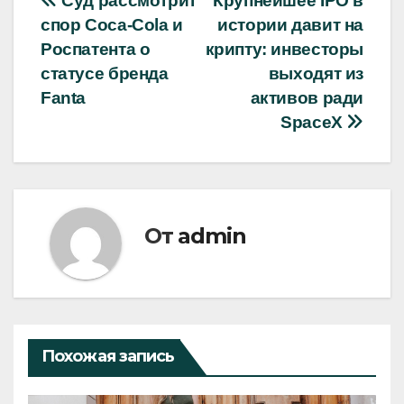
Навигация
Суд рассмотрит
Крупнейшее IPO в
спор Coca‑Cola и
истории давит на
по
Роспатента о
крипту: инвесторы
записям
статусе бренда
выходят из
Fanta
активов ради
SpaceX
От
admin
Похожая запись