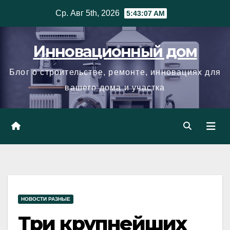
Skip
Ср. Авг 5th, 2026
5:43:08 AM
to
content
Инновационный дом
Блог о строительстве, ремонте, инновациях для
вашего дома и участка
НОВОСТИ РАЗНЫЕ
Три крупнейших