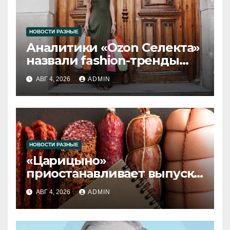
НОВОСТИ РАЗНЫЕ
Аналитики «Ozon Селекта»
назвали fashion-тренды
2026 года
АВГ 4, 2026
ADMIN
НОВОСТИ РАЗНЫЕ
«Царицыно»
приостанавливает выпуск
продукции
АВГ 4, 2026
ADMIN