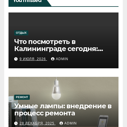
You missed
ОТДЫХ
Что посмотреть в
Калининграде сегодня:
путеводитель по самому
9 ИЮЛЯ, 2026
ADMIN
западному городу России
РЕМОНТ
Умные лампы: внедрение в
процесс ремонта
28 ДЕКАБРЯ, 2025
ADMIN