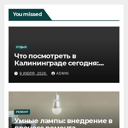
You missed
ОТДЫХ
Что посмотреть в
Калининграде сегодня:
путеводитель по самому
9 ИЮЛЯ, 2026
ADMIN
западному городу России
РЕМОНТ
Умные лампы: внедрение в
процесс ремонта