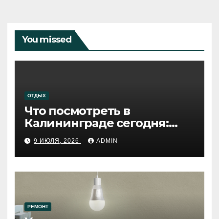
You missed
ОТДЫХ
Что посмотреть в
Калининграде сегодня:
путеводитель по самому
9 ИЮЛЯ, 2026
ADMIN
западному городу России
РЕМОНТ