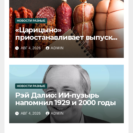
НОВОСТИ РАЗНЫЕ
«Царицыно»
приостанавливает выпуск
продукции
АВГ 4, 2026
ADMIN
НОВОСТИ РАЗНЫЕ
Рэй Далио: ИИ-пузырь
напомнил 1929 и 2000 годы
АВГ 4, 2026
ADMIN