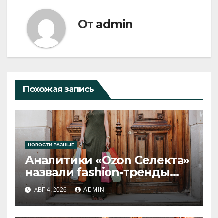
От
admin
Похожая запись
НОВОСТИ РАЗНЫЕ
Аналитики «Ozon Селекта»
назвали fashion-тренды
2026 года
АВГ 4, 2026
ADMIN