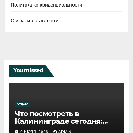
Политика конфиденциальности
Связаться с автором
You missed
ОТДЫХ
Что посмотреть в
Калининграде сегодня:
путеводитель по самому
9 ИЮЛЯ, 2026
ADMIN