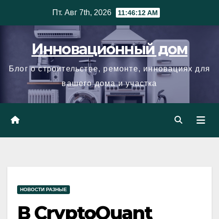
Skip
Пт. Авг 7th, 2026
11:46:13 AM
to
content
Инновационный дом
Блог о строительстве, ремонте, инновациях для
вашего дома и участка
НОВОСТИ РАЗНЫЕ
В CryptoQuant