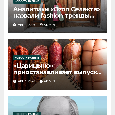
НОВОСТИ РАЗНЫЕ
Аналитики «Ozon Селекта»
назвали fashion-тренды
2026 года
АВГ 4, 2026
ADMIN
НОВОСТИ РАЗНЫЕ
«Царицыно»
приостанавливает выпуск
продукции
АВГ 4, 2026
ADMIN
НОВОСТИ РАЗНЫЕ