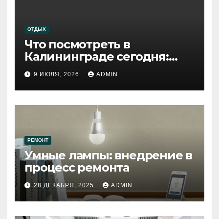
ОТДЫХ
Что посмотреть в
Калининграде сегодня:
путеводитель по самому
9 ИЮЛЯ, 2026
ADMIN
западному городу России
РЕМОНТ
Умные лампы: внедрение в
процесс ремонта
28 ДЕКАБРЯ, 2025
ADMIN