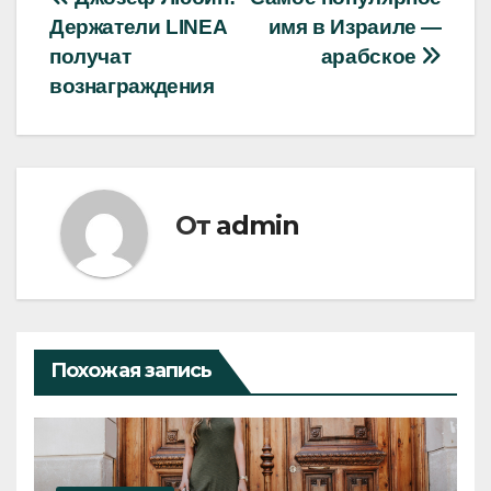
Навигация
Держатели LINEA
имя в Израиле —
по
получат
арабское
записям
вознаграждения
От
admin
Похожая запись