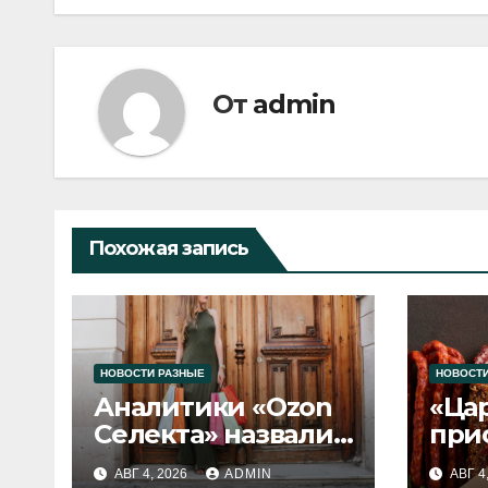
записям
От
admin
Похожая запись
НОВОСТИ РАЗНЫЕ
НОВОСТИ
Аналитики «Ozon
«Ца
Селекта» назвали
при
fashion-тренды
вып
АВГ 4, 2026
ADMIN
АВГ 4