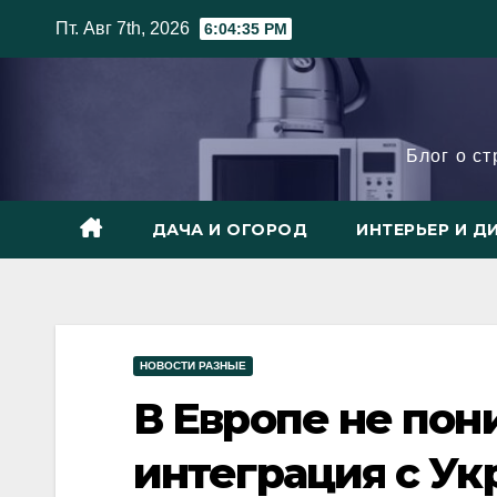
Skip
Пт. Авг 7th, 2026
6:04:36 PM
to
content
Блог о с
ДАЧА И ОГОРОД
ИНТЕРЬЕР И Д
НОВОСТИ РАЗНЫЕ
В Европе не пон
интеграция с Ук