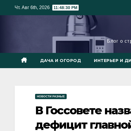
Skip
Чт. Авг 6th, 2026
11:48:31 PM
to
content
Блог о с
ДАЧА И ОГОРОД
ИНТЕРЬЕР И Д
НОВОСТИ РАЗНЫЕ
В Госсовете наз
дефицит главно