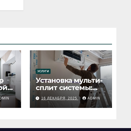
УСЛУГИ
р
Установка мульти-
ой
сплит системы:
пошаговое
DMIN
16 ДЕКАБРЯ, 2025
ADMIN
руководство