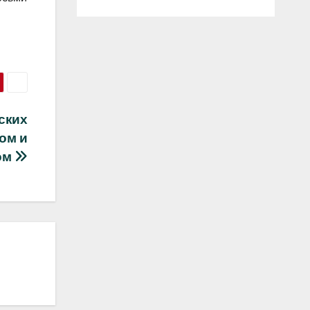
ских
ом и
ом