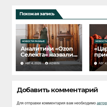
Похожая запись
НОВОСТИ РАЗНЫЕ
НОВОСТИ
Аналитики «Ozon
«Ца
Селекта» назвали
при
fashion-тренды
вып
АВГ 4, 2026
ADMIN
АВГ 4
2026 года
Добавить комментарий
Для отправки комментария вам необходимо
автор