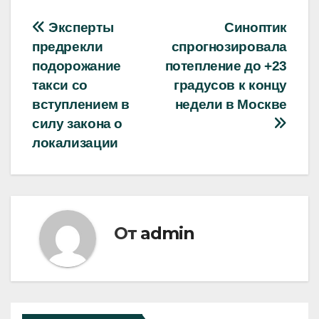
Навигация
Эксперты
Синоптик
предрекли
спрогнозировала
по
подорожание
потепление до +23
записям
такси со
градусов к концу
вступлением в
недели в Москве
силу закона о
локализации
От
admin