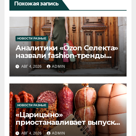
Похожая запись
НОВОСТИ РАЗНЫЕ
Аналитики «Ozon Селекта»
назвали fashion-тренды
2026 года
АВГ 4, 2026
ADMIN
НОВОСТИ РАЗНЫЕ
«Царицыно»
приостанавливает выпуск
продукции
АВГ 4, 2026
ADMIN