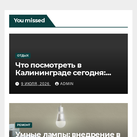
You missed
ОТДЫХ
Что посмотреть в
Калининграде сегодня:
путеводитель по самому
9 ИЮЛЯ, 2026
ADMIN
западному городу России
РЕМОНТ
Умные лампы: внедрение в