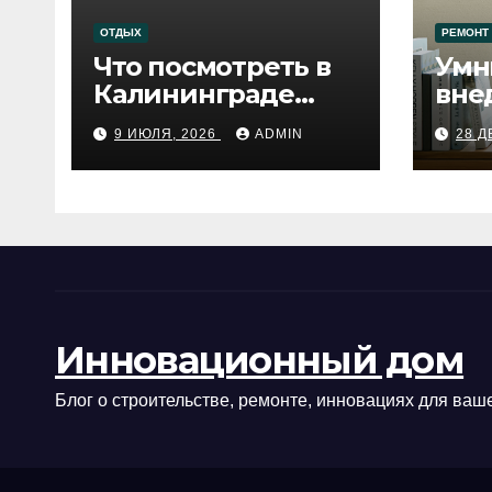
ОТДЫХ
РЕМОНТ
Что посмотреть в
Умн
Калининграде
вне
сегодня:
про
9 ИЮЛЯ, 2026
ADMIN
28 Д
путеводитель по
самому западному
городу России
Инновационный дом
Блог о строительстве, ремонте, инновациях для ваше