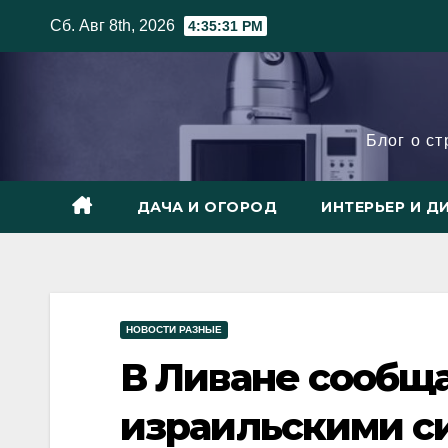
Skip
Сб. Авг 8th, 2026
4:35:33 PM
to
content
Блог о с
ДАЧА И ОГОРОД
ИНТЕРЬЕР И Д
НОВОСТИ РАЗНЫЕ
В Ливане сообщ
израильскими с