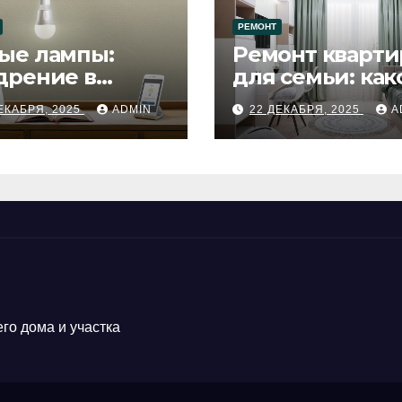
РЕМОНТ
ые лампы:
Ремонт кварти
дрение в
для семьи: как
цесс ремонта
будет удобен
ЕКАБРЯ, 2025
ADMIN
22 ДЕКАБРЯ, 2025
A
го дома и участка