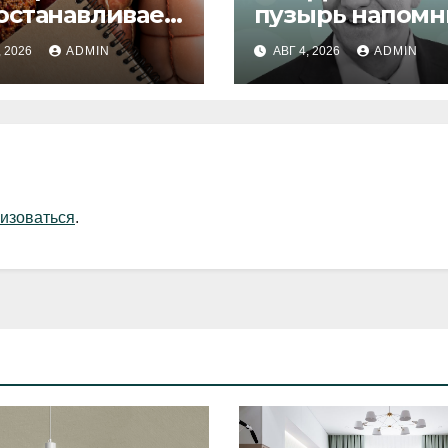
останавливает
пузырь напомн
уск продукции
1929 и 2000 год
, 2026
ADMIN
АВГ 4, 2026
ADMIN
изоваться
.