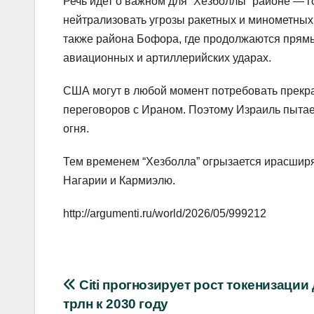
Речь идет о важном для “Хезболлы” районе — 
нейтрализовать угрозы ракетных и минометных 
также района Бофора, где продолжаются прям
авиационных и артиллерийских ударах.
США могут в любой момент потребовать прекр
переговоров с Ираном. Поэтому Израиль пытае
огня.
Тем временем “Хезболла” огрызается ирасширяе
Нагарии и Кармиэлю.
http://argumenti.ru/world/2026/05/999212
Навигация
Citi прогнозирует рост токенизации 
трлн к 2030 году