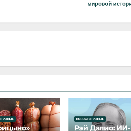
мировой истор
 РАЗНЫЕ
НОВОСТИ РАЗНЫЕ
рицыно»
Рэй Далио: ИИ-