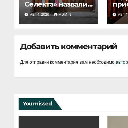
Селекта» назвали
при
fashion-тренды
вып
АВГ 4, 2026
ADMIN
АВГ 4
2026 года
Добавить комментарий
Для отправки комментария вам необходимо
автор
You missed