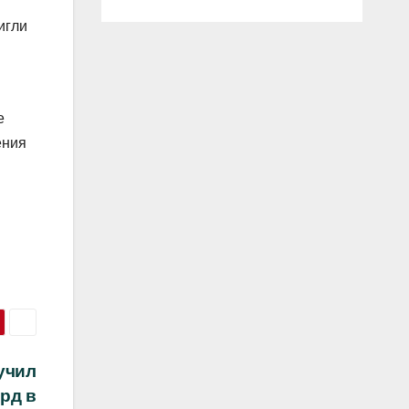
игли
е
ения
учил
рд в