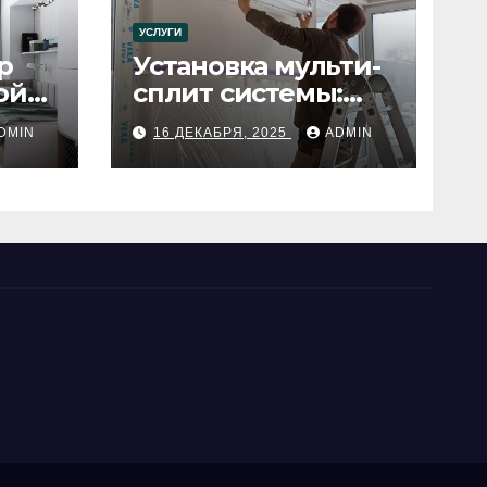
УСЛУГИ
р
Установка мульти-
ой
сплит системы:
пошаговое
DMIN
16 ДЕКАБРЯ, 2025
ADMIN
руководство