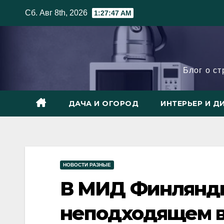
Skip
Сб. Авг 8th, 2026
1:27:48 AM
to
content
Блог о с
ДАЧА И ОГОРОД
ИНТЕРЬЕР И Д
НОВОСТИ РАЗНЫЕ
В МИД Финлянди
неподходящем 