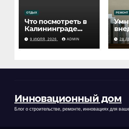
ОТДЫХ
РЕМОНТ
Что посмотреть в
Умн
Калининграде
вне
сегодня:
про
9 ИЮЛЯ, 2026
ADMIN
28 Д
путеводитель по
самому западному
городу России
Инновационный дом
Блог о строительстве, ремонте, инновациях для ваше