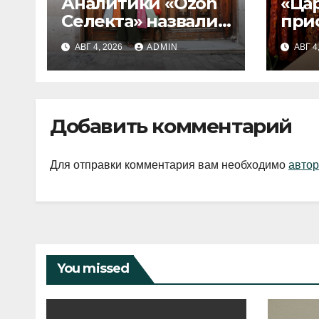
Аналитики «Ozon
«Ца
Селекта» назвали
при
fashion-тренды
вып
АВГ 4, 2026
ADMIN
АВГ 4
2026 года
Добавить комментарий
Для отправки комментария вам необходимо
автор
You missed