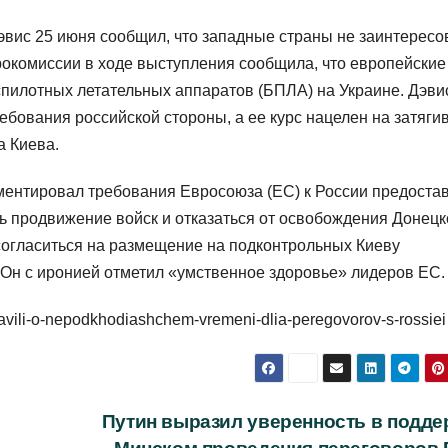
эвис 25 июня сообщил, что западные страны не заинтерес
рокомиссии в ходе выступления сообщила, что европейские
пилотных летательных аппаратов (БПЛА) на Украине. Дэви
ребования российской стороны, а ее курс нацелен на затяги
а Киева.
ентировал требования Евросоюза (ЕС) к России предоста
ь продвижение войск и отказаться от освобождения Донецк
 согласиться на размещение на подконтрольных Киеву
 Он с иронией отметил «умственное здоровье» лидеров ЕС.
zaiavili-o-nepodkhodiashchem-vremeni-dlia-peregovorov-s-rossiei
Путин выразил уверенность в подде