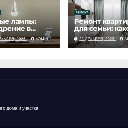
РЕМОНТ
ые лампы:
Ремонт кварти
дрение в
для семьи: как
цесс ремонта
будет удобен
ЕКАБРЯ, 2025
ADMIN
22 ДЕКАБРЯ, 2025
A
го дома и участка