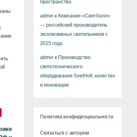
пространства
ованы
admin
к
Компания «СветХолл»
— российский производитель
с
эксклюзивных светильников с
вание
2015 года
admin
к
Производство
вить
светотехнического
ой
оборудования SvetHoll: качество
и инновации
Политика конфиденциальности
ржке
Связаться с автором