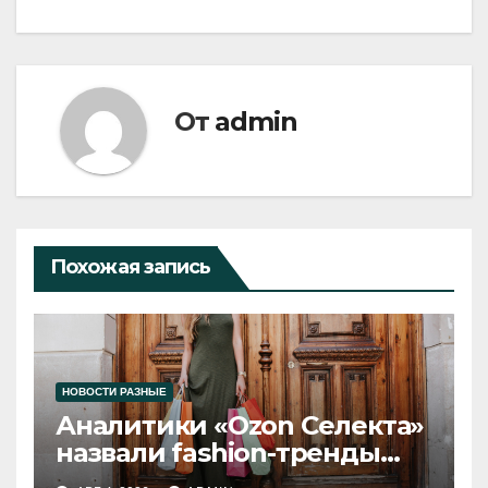
От
admin
Похожая запись
НОВОСТИ РАЗНЫЕ
Аналитики «Ozon Селекта»
назвали fashion-тренды
2026 года