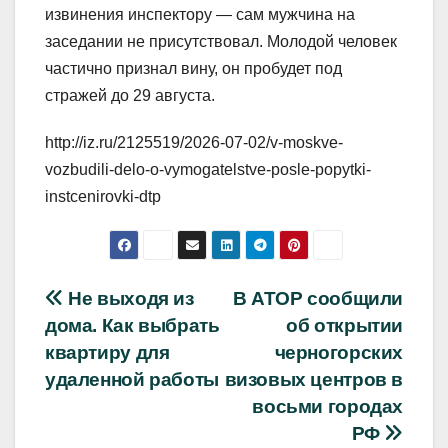
извинения инспектору — сам мужчина на
заседании не присутствовал. Молодой человек
частично признал вину, он пробудет под
стражей до 29 августа.
http://iz.ru/2125519/2026-07-02/v-moskve-
vozbudili-delo-o-vymogatelstve-posle-popytki-
instcenirovki-dtp
Навигация
Не выходя из
В АТОР сообщили
дома. Как выбрать
об открытии
по
квартиру для
черногорских
записям
удаленной работы
визовых центров в
восьми городах
РФ