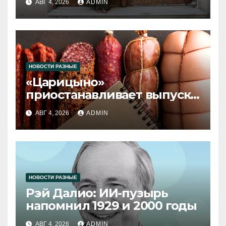
АВГ 4, 2026
ADMIN
НОВОСТИ РАЗНЫЕ
«Царицыно»
приостанавливает выпуск
продукции
АВГ 4, 2026
ADMIN
НОВОСТИ РАЗНЫЕ
Рэй Далио: ИИ-пузырь
напомнил 1929 и 2000 годы
АВГ 4, 2026
ADMIN