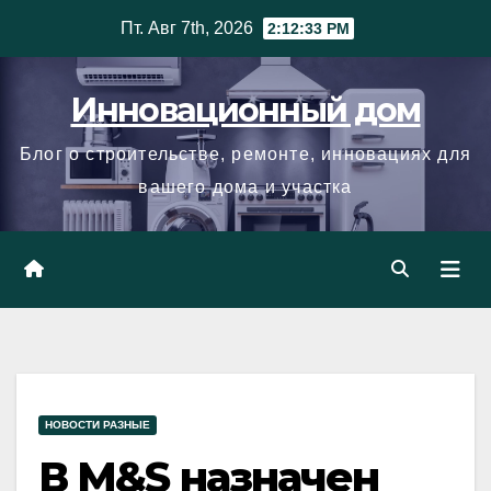
Skip
Пт. Авг 7th, 2026
2:12:34 PM
to
content
Инновационный дом
Блог о строительстве, ремонте, инновациях для
вашего дома и участка
НОВОСТИ РАЗНЫЕ
В M&S назначен