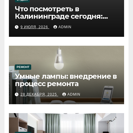
Что посмотреть в
Калининграде сегодня:
путеводитель по самому
9 ИЮЛЯ, 2026
ADMIN
западному городу России
РЕМОНТ
Умные лампы: внедрение в
процесс ремонта
28 ДЕКАБРЯ, 2025
ADMIN