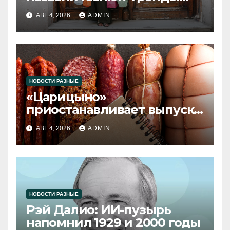
2026 года
АВГ 4, 2026
ADMIN
НОВОСТИ РАЗНЫЕ
«Царицыно»
приостанавливает выпуск
продукции
АВГ 4, 2026
ADMIN
НОВОСТИ РАЗНЫЕ
Рэй Далио: ИИ-пузырь
напомнил 1929 и 2000 годы