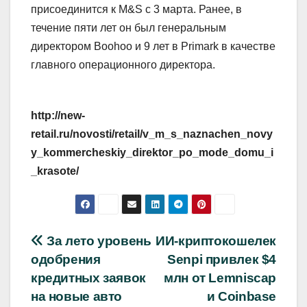
присоединится к M&S с 3 марта. Ранее, в
течение пяти лет он был генеральным
директором Boohoo и 9 лет в Primark в качестве
главного операционного директора.
http://new-
retail.ru/novosti/retail/v_m_s_naznachen_novy
y_kommercheskiy_direktor_po_mode_domu_i
_krasote/
Навигация
За лето уровень
ИИ-криптокошелек
одобрения
Senpi привлек $4
по
кредитных заявок
млн от Lemniscap
записям
на новые авто
и Coinbase