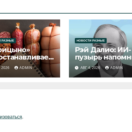
 РАЗНЫЕ
НОВОСТИ РАЗНЫЕ
рицыно»
Рэй Далио: ИИ-
останавливает
пузырь напомн
уск продукции
1929 и 2000 год
, 2026
ADMIN
АВГ 4, 2026
ADMIN
изоваться
.