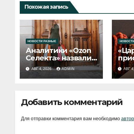
Похожая запись
НОВОСТИ РАЗНЫЕ
НОВОСТИ
Аналитики «Ozon
«Ца
Селекта» назвали
при
fashion-тренды
вып
АВГ 4, 2026
ADMIN
АВГ 4
2026 года
Добавить комментарий
Для отправки комментария вам необходимо
автор