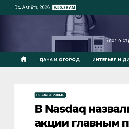
Skip
Вс. Авг 9th, 2026
9:50:40 AM
to
content
Блог о с
ДАЧА И ОГОРОД
ИНТЕРЬЕР И Д
НОВОСТИ РАЗНЫЕ
В Nasdaq назва
акции главным 