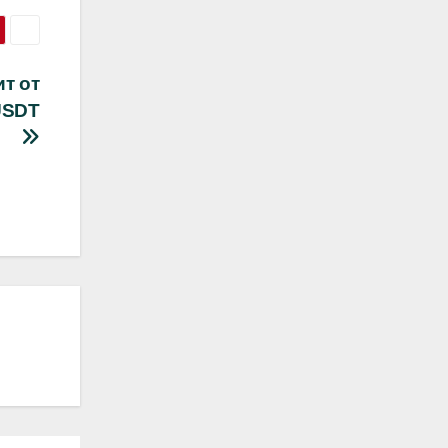
ит от
USDT