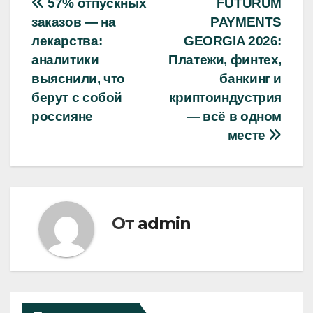
Навигация
57% отпускных
FUTURUM
заказов — на
PAYMENTS
по
лекарства:
GEORGIA 2026:
записям
аналитики
Платежи, финтех,
выяснили, что
банкинг и
берут с собой
криптоиндустрия
россияне
— всё в одном
месте
От
admin