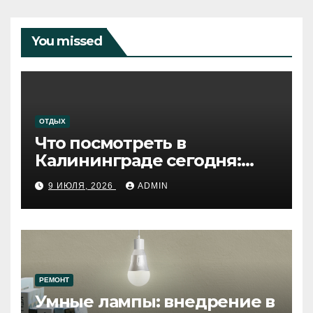
You missed
ОТДЫХ
Что посмотреть в
Калининграде сегодня:
путеводитель по самому
9 ИЮЛЯ, 2026
ADMIN
западному городу России
РЕМОНТ
Умные лампы: внедрение в