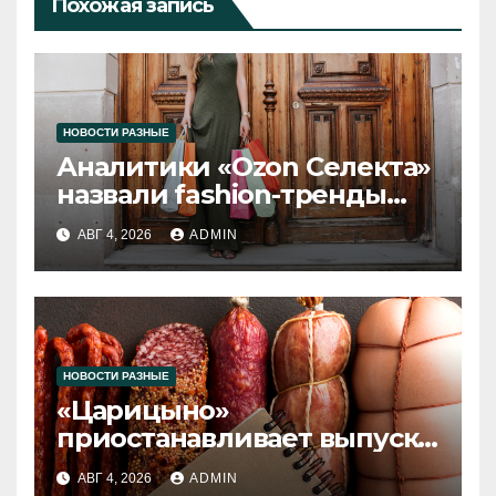
Похожая запись
НОВОСТИ РАЗНЫЕ
Аналитики «Ozon Селекта»
назвали fashion-тренды
2026 года
АВГ 4, 2026
ADMIN
НОВОСТИ РАЗНЫЕ
«Царицыно»
приостанавливает выпуск
продукции
АВГ 4, 2026
ADMIN