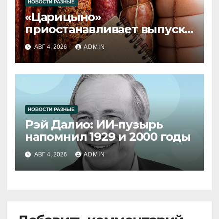
НОВОСТИ РАЗНЫЕ
«Царицыно»
приостанавливает выпуск
продукции
АВГ 4, 2026
ADMIN
НОВОСТИ РАЗНЫЕ
Рэй Далио: ИИ-пузырь
напомнил 1929 и 2000 годы
АВГ 4, 2026
ADMIN