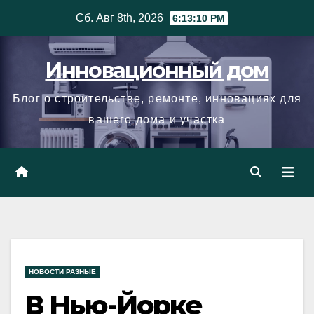
Skip
Сб. Авг 8th, 2026
6:13:11 PM
to
content
Инновационный дом
Блог о строительстве, ремонте, инновациях для
вашего дома и участка
НОВОСТИ РАЗНЫЕ
В Нью-Йорке