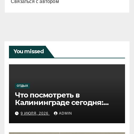
Связаться с автором
You missed
ОТДЫХ
Что посмотреть в
Калининграде сегодня:
путеводитель по самому
9 ИЮЛЯ, 2026
ADMIN
западному городу России