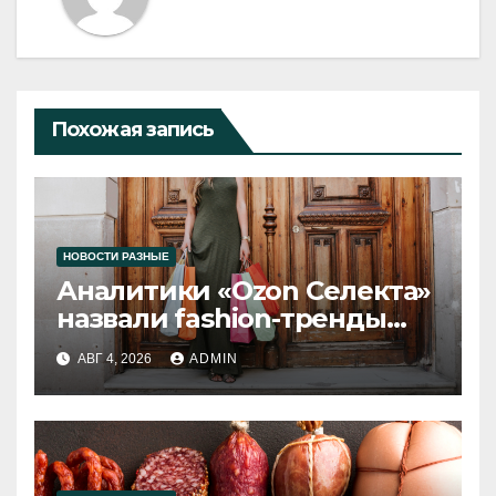
Похожая запись
НОВОСТИ РАЗНЫЕ
Аналитики «Ozon Селекта»
назвали fashion-тренды
2026 года
АВГ 4, 2026
ADMIN