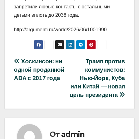
запретили любые контакты с остальными
детьми вплоть до 2038 года.
http://argumenti.ru/world/2026/06/1001990
Навигация
Хоскинсон: ни
Трамп против
одной проданной
коммунистов:
по
ADA с 2017 года
Нью-Йорк, Куба
записям
или Китай — новая
цель президента
От
admin