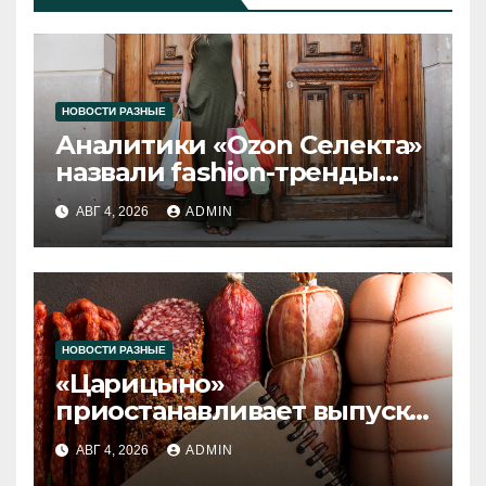
НОВОСТИ РАЗНЫЕ
Аналитики «Ozon Селекта»
назвали fashion-тренды
2026 года
АВГ 4, 2026
ADMIN
НОВОСТИ РАЗНЫЕ
«Царицыно»
приостанавливает выпуск
продукции
АВГ 4, 2026
ADMIN