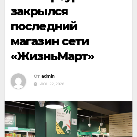
закрылся
последний
магазин сети
«ЖизньМарт»
От
admin
ИЮН 22, 2026