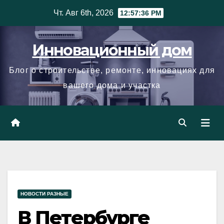
Skip
Чт. Авг 6th, 2026
12:57:37 PM
to
content
Инновационный дом
Блог о строительстве, ремонте, инновациях для
вашего дома и участка
НОВОСТИ РАЗНЫЕ
В Петербурге