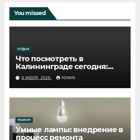
You missed
ОТДЫХ
Что посмотреть в
Калининграде сегодня:
путеводитель по самому
9 ИЮЛЯ, 2026
ADMIN
западному городу России
РЕМОНТ
Умные лампы: внедрение в
процесс ремонта