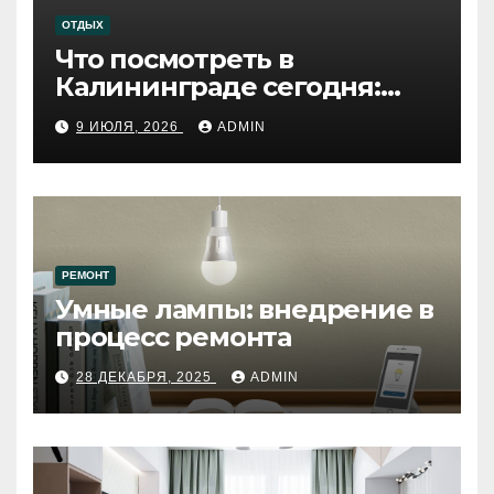
ОТДЫХ
Что посмотреть в
Калининграде сегодня:
путеводитель по самому
9 ИЮЛЯ, 2026
ADMIN
западному городу России
РЕМОНТ
Умные лампы: внедрение в
процесс ремонта
28 ДЕКАБРЯ, 2025
ADMIN