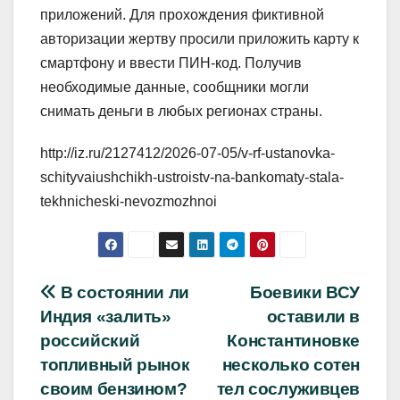
приложений. Для прохождения фиктивной
авторизации жертву просили приложить карту к
смартфону и ввести ПИН-код. Получив
необходимые данные, сообщники могли
снимать деньги в любых регионах страны.
http://iz.ru/2127412/2026-07-05/v-rf-ustanovka-
schityvaiushchikh-ustroistv-na-bankomaty-stala-
tekhnicheski-nevozmozhnoi
Навигация
В состоянии ли
Боевики ВСУ
Индия «залить»
оставили в
по
российский
Константиновке
записям
топливный рынок
несколько сотен
своим бензином?
тел сослуживцев