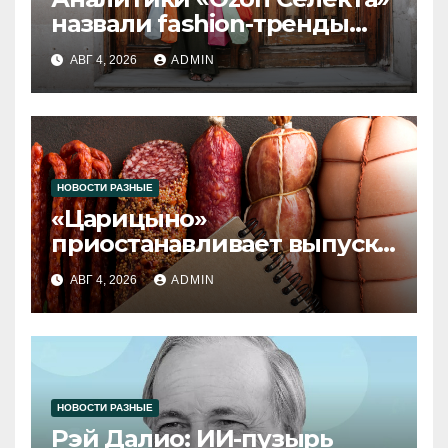
назвали fashion-тренды
2026 года
АВГ 4, 2026
ADMIN
НОВОСТИ РАЗНЫЕ
«Царицыно»
приостанавливает выпуск
продукции
АВГ 4, 2026
ADMIN
НОВОСТИ РАЗНЫЕ
Рэй Далио: ИИ-пузырь