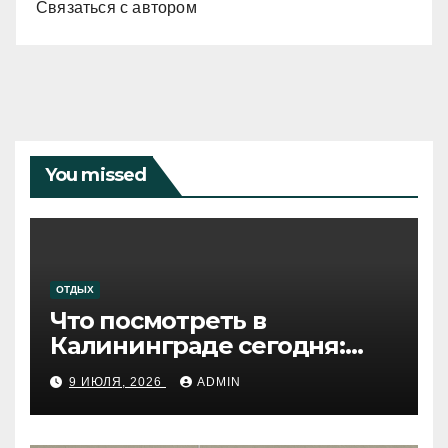
Связаться с автором
You missed
ОТДЫХ
Что посмотреть в
Калининграде сегодня:
путеводитель по самому
9 ИЮЛЯ, 2026
ADMIN
западному городу России