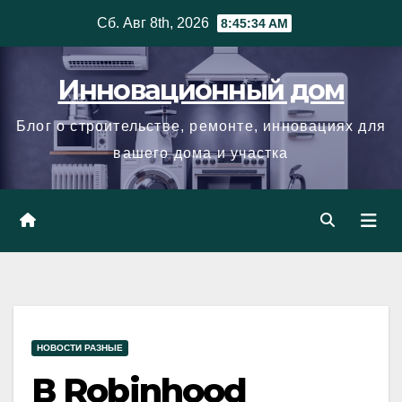
Skip
Сб. Авг 8th, 2026
8:45:35 AM
to
content
Инновационный дом
Блог о строительстве, ремонте, инновациях для
вашего дома и участка
НОВОСТИ РАЗНЫЕ
В Robinhood