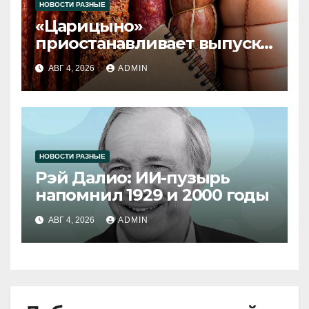
НОВОСТИ РАЗНЫЕ
«Царицыно»
приостанавливает выпуск
продукции
АВГ 4, 2026
ADMIN
НОВОСТИ РАЗНЫЕ
Рэй Далио: ИИ-пузырь
напомнил 1929 и 2000 годы
АВГ 4, 2026
ADMIN