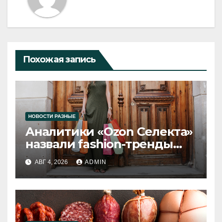
Похожая запись
НОВОСТИ РАЗНЫЕ
Аналитики «Ozon Селекта»
назвали fashion-тренды
2026 года
АВГ 4, 2026
ADMIN