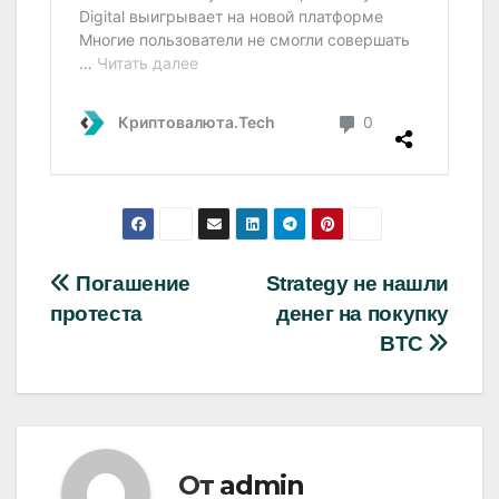
Навигация
Погашение
Strategy не нашли
протеста
денег на покупку
по
BTC
записям
От
admin