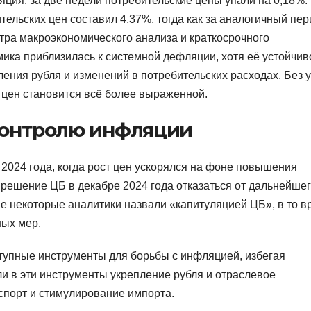
ция: за две недели потребительские цены упали на 0,18%.
тельских цен составил 4,37%, тогда как за аналогичный пе
нтра макроэкономического анализа и краткосрочного
ика приблизилась к системной дефляции, хотя её устойчив
ления рубля и изменений в потребительских расходах. Без 
 цен становится всё более выраженной.
контролю инфляции
 2024 года, когда рост цен ускорялся на фоне повышения
решение ЦБ в декабре 2024 года отказаться от дальнейше
е некоторые аналитики назвали «капитуляцией ЦБ», в то в
ных мер.
тупные инструменты для борьбы с инфляцией, избегая
ли в эти инструменты укрепление рубля и отраслевое
спорт и стимулирование импорта.