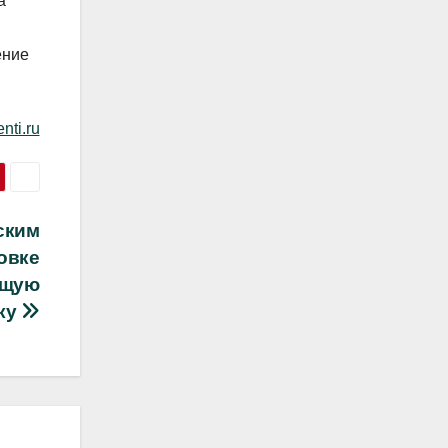
а
ение
nti.ru
ским
овке
ящую
ку