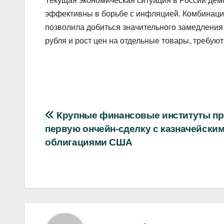
Текущая экономическая ситуация в России дем
эффективны в борьбе с инфляцией. Комбинация
позволила добиться значительного замедления 
рубля и рост цен на отдельные товары, требую
Навигация
Крупные финансовые институты п
первую ончейн-сделку с казначейски
по
облигациями США
записям