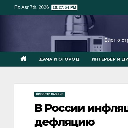
Skip
Пт. Авг 7th, 2026
10:27:55 PM
to
content
Блог о с
ДАЧА И ОГОРОД
ИНТЕРЬЕР И Д
НОВОСТИ РАЗНЫЕ
В России инфляц
дефляцию