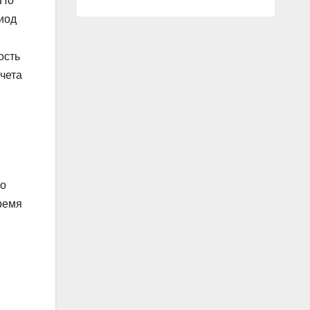
 По
риод
ость
учета
го
ремя