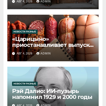
АВГ 4, 2026
ADMIN
НОВОСТИ РАЗНЫЕ
«Царицыно»
приостанавливает выпуск
продукции
АВГ 4, 2026
ADMIN
НОВОСТИ РАЗНЫЕ
Рэй Далио: ИИ-пузырь
напомнил 1929 и 2000 годы
АВГ 4, 2026
ADMIN