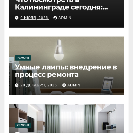
Калининграде сегодня:
путеводитель по самому
9 ИЮЛЯ, 2026
ADMIN
западному городу России
РЕМОНТ
Умные лампы: внедрение в
процесс ремонта
28 ДЕКАБРЯ, 2025
ADMIN
РЕМОНТ