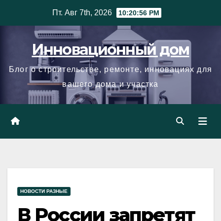
Skip
Пт. Авг 7th, 2026
10:20:57 PM
to
content
Инновационный дом
Блог о строительстве, ремонте, инновациях для
вашего дома и участка
НОВОСТИ РАЗНЫЕ
В России запретят