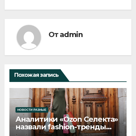
От
admin
Похожая запись
НОВОСТИ РАЗНЫЕ
Аналитики «Ozon Селекта»
назвали fashion-тренды
2026 года