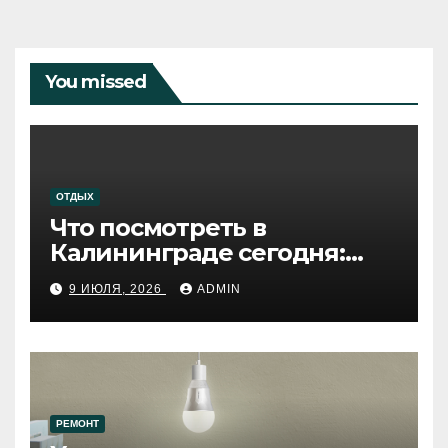
You missed
ОТДЫХ
Что посмотреть в
Калининграде сегодня:
путеводитель по самому
9 ИЮЛЯ, 2026
ADMIN
западному городу России
РЕМОНТ