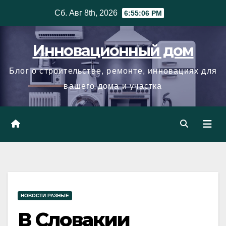
Skip
Сб. Авг 8th, 2026
6:55:07 PM
to
content
Инновационный дом
Блог о строительстве, ремонте, инновациях для
вашего дома и участка
НОВОСТИ РАЗНЫЕ
В Словакии