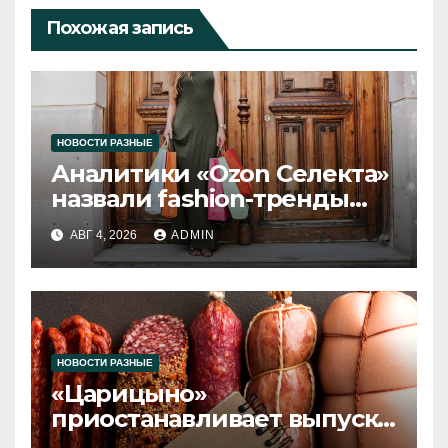
Похожая запись
НОВОСТИ РАЗНЫЕ
Аналитики «Ozon Селекта»
назвали fashion-тренды
2026 года
АВГ 4, 2026
ADMIN
НОВОСТИ РАЗНЫЕ
«Царицыно»
приостанавливает выпуск
продукции