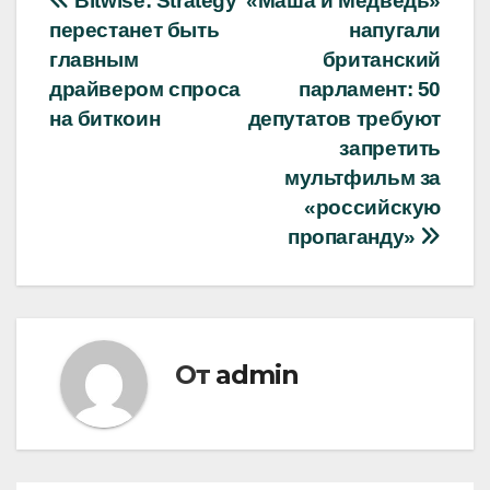
Навигация
Bitwise: Strategy
«Маша и Медведь»
перестанет быть
напугали
по
главным
британский
записям
драйвером спроса
парламент: 50
на биткоин
депутатов требуют
запретить
мультфильм за
«российскую
пропаганду»
От
admin