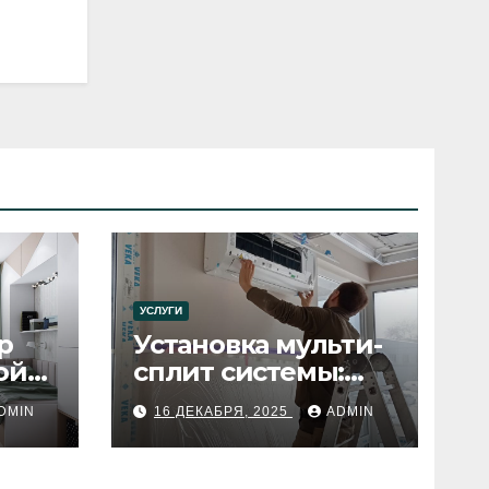
УСЛУГИ
р
Установка мульти-
ой
сплит системы:
пошаговое
DMIN
16 ДЕКАБРЯ, 2025
ADMIN
руководство