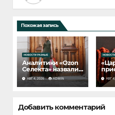
Похожая запись
НОВОСТИ РАЗНЫЕ
НОВОСТИ
Аналитики «Ozon
«Ца
Селекта» назвали
при
fashion-тренды
вып
АВГ 4, 2026
ADMIN
АВГ 4
2026 года
Добавить комментарий