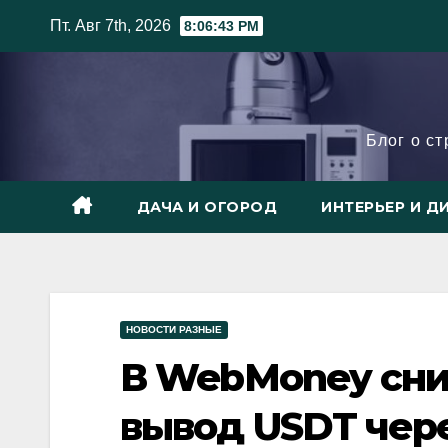
Skip
Пт. Авг 7th, 2026
8:06:44 PM
to
content
Блог о с
ДАЧА И ОГОРОД
ИНТЕРЬЕР И Д
НОВОСТИ РАЗНЫЕ
В WebMoney сни
вывод USDT чер