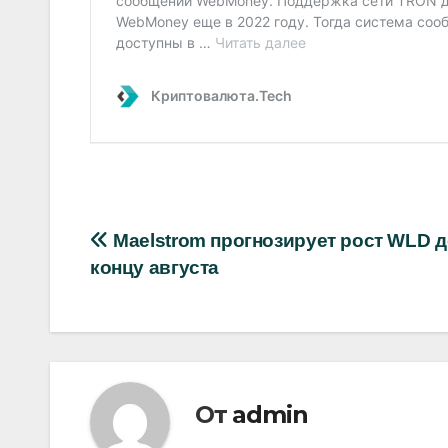
Навигация
Maelstrom прогнозирует рост WLD д
концу августа
по
записям
От
admin