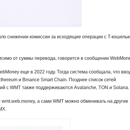
ло снижении комиссии за исходящие операции с T-кошельк
исимо от суммы перевода, говорится в сообщении WebMone
Money еще в 2022 году. Тогда система сообщала, что вво
thereum и Binance Smart Chain. Позднее список сетей
ий с WMT также поддерживаются Avalanche, TON и Solana.
 wmt.web.money, а сами WMT можно обменивать на другие
MX.