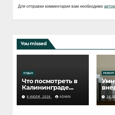
Для отправки комментария вам необходимо
автор
You missed
ОТДЫХ
РЕМОНТ
Что посмотреть в
Умн
Калининграде
вне
сегодня:
про
9 ИЮЛЯ, 2026
ADMIN
28 Д
путеводитель по
самому западному
городу России