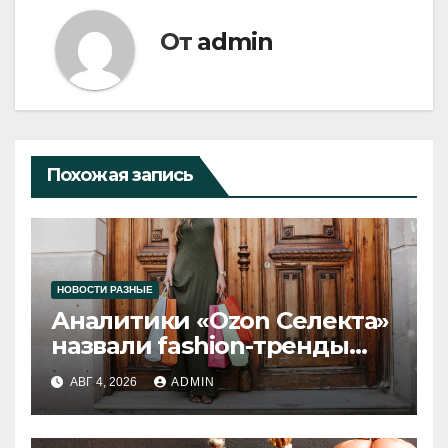
От
admin
Похожая запись
НОВОСТИ РАЗНЫЕ
Аналитики «Ozon Селекта»
назвали fashion-тренды
2026 года
АВГ 4, 2026
ADMIN