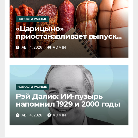
НОВОСТИ РАЗНЫЕ
«Царицыно»
приостанавливает выпуск
продукции
АВГ 4, 2026
ADMIN
НОВОСТИ РАЗНЫЕ
Рэй Далио: ИИ-пузырь
напомнил 1929 и 2000 годы
АВГ 4, 2026
ADMIN