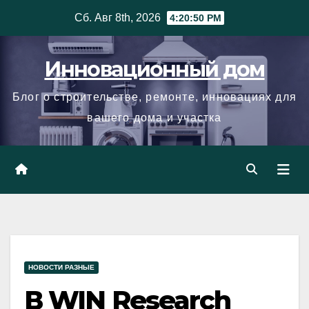
Skip
Сб. Авг 8th, 2026
4:20:51 PM
to
content
Инновационный дом
Блог о строительстве, ремонте, инновациях для
вашего дома и участка
НОВОСТИ РАЗНЫЕ
В WIN Research