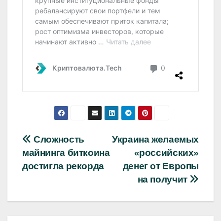
Навигация
Сложность
Украина желаемых
майнинга биткоина
«российских»
по
достигла рекорда
денег от Европы
записям
на получит