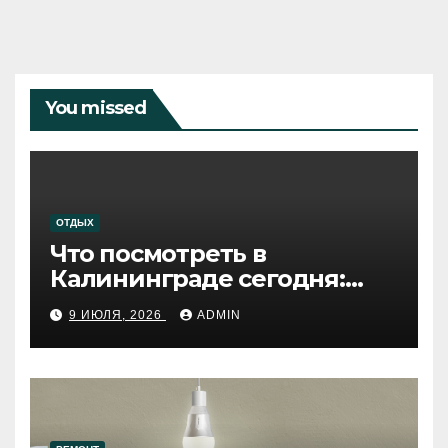
You missed
ОТДЫХ
Что посмотреть в
Калининграде сегодня:
путеводитель по самому
9 ИЮЛЯ, 2026
ADMIN
западному городу России