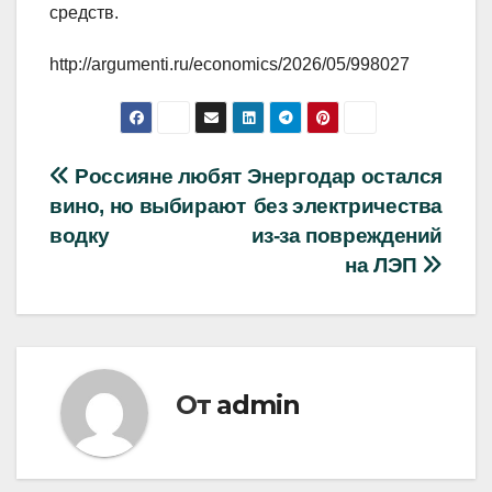
средств.
http://argumenti.ru/economics/2026/05/998027
Навигация
Россияне любят
Энергодар остался
вино, но выбирают
без электричества
по
водку
из-за повреждений
записям
на ЛЭП
От
admin