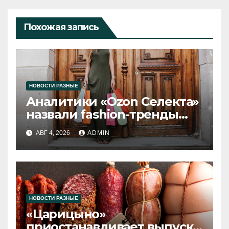
Похожая запись
НОВОСТИ РАЗНЫЕ
Аналитики «Ozon Селекта»
назвали fashion-тренды
2026 года
АВГ 4, 2026
ADMIN
НОВОСТИ РАЗНЫЕ
«Царицыно»
приостанавливает выпуск