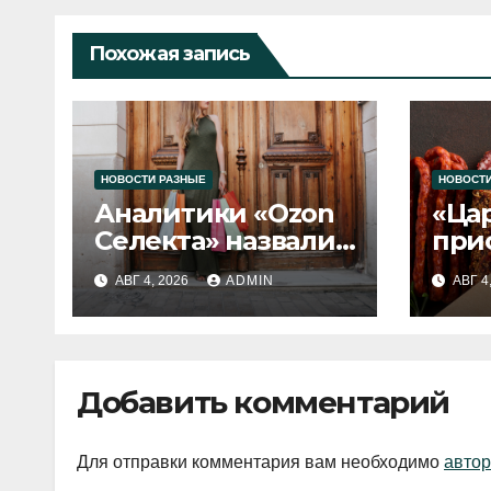
Похожая запись
НОВОСТИ РАЗНЫЕ
НОВОСТИ
Аналитики «Ozon
«Ца
Селекта» назвали
при
fashion-тренды
вып
АВГ 4, 2026
ADMIN
АВГ 4
2026 года
Добавить комментарий
Для отправки комментария вам необходимо
автор