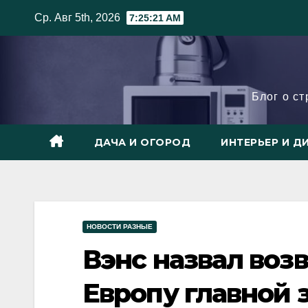
Skip
Ср. Авг 5th, 2026
7:25:22 AM
to
content
Блог о с
ДАЧА И ОГОРОД
ИНТЕРЬЕР И Д
НОВОСТИ РАЗНЫЕ
Вэнс назвал воз
Европу главной 