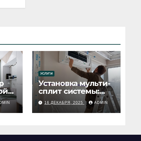
УСЛУГИ
р
Установка мульти-
ой
сплит системы:
пошаговое
DMIN
16 ДЕКАБРЯ, 2025
ADMIN
руководство