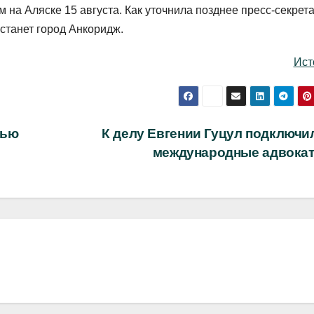
 на Аляске 15 августа. Как уточнила позднее пресс-секрет
станет город Анкоридж.
Ист
тью
К делу Евгении Гуцул подключи
международные адвока