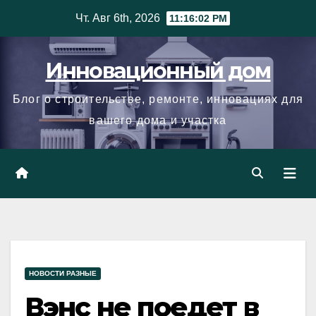
Skip
Чт. Авг 6th, 2026
11:16:03 PM
to
content
Инновационный дом
Блог о строительстве, ремонте, инновациях для
вашего дома и участка
НОВОСТИ РАЗНЫЕ
Вэнс не поедет в