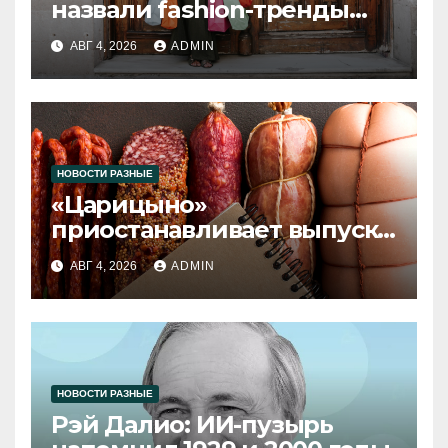
назвали fashion-тренды
2026 года
АВГ 4, 2026
ADMIN
НОВОСТИ РАЗНЫЕ
«Царицыно»
приостанавливает выпуск
продукции
АВГ 4, 2026
ADMIN
НОВОСТИ РАЗНЫЕ
Рэй Далио: ИИ-пузырь