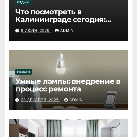
ОТДЫХ
Что посмотреть в
Калининграде сегодня:
путеводитель по самому
9 ИЮЛЯ, 2026
ADMIN
западному городу России
РЕМОНТ
Умные лампы: внедрение в
процесс ремонта
28 ДЕКАБРЯ, 2025
ADMIN