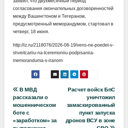
заявил, что двухмесячный период
согласования окончательных договоренностей
между Вашингтоном и Тегераном,
предусмотренный меморандумом, стартовал в
четверг, 18 июня.
http://iz.ru/2118076/2026-06-19/vens-ne-poedet-v-
shveitcariiu-na-tceremoniiu-podpisaniia-
memoranduma-s-iranom
Навигация
В МВД
Расчет войск БпС
рассказали о
уничтожил
по
мошенническом
замаскированный
записям
боте с
пункт запуска
«заработком» за
дронов ВСУ в зоне