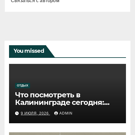
Связаться с автором
You missed
ОТДЫХ
Что посмотреть в
Калининграде сегодня:
путеводитель по самому
9 ИЮЛЯ, 2026
ADMIN
западному городу России