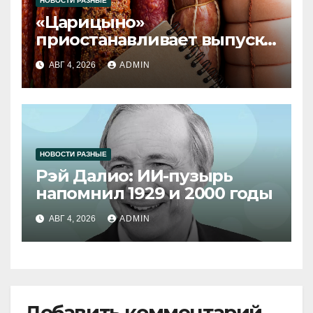
НОВОСТИ РАЗНЫЕ
«Царицыно»
приостанавливает выпуск
продукции
АВГ 4, 2026
ADMIN
НОВОСТИ РАЗНЫЕ
Рэй Далио: ИИ-пузырь
напомнил 1929 и 2000 годы
АВГ 4, 2026
ADMIN
Добавить комментарий