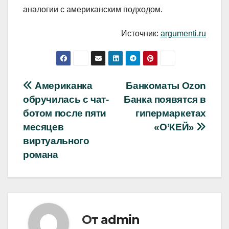
аналогии с американским подходом.
Источник:
argumenti.ru
Навигация
Американка
Банкоматы Ozon
обручилась с чат-
Банка появятся в
по
ботом после пяти
гипермаркетах
записям
месяцев
«О’КЕЙ»
виртуального
романа
От
admin