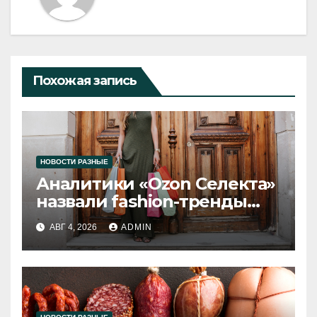
Похожая запись
НОВОСТИ РАЗНЫЕ
Аналитики «Ozon Селекта»
назвали fashion-тренды
2026 года
АВГ 4, 2026
ADMIN