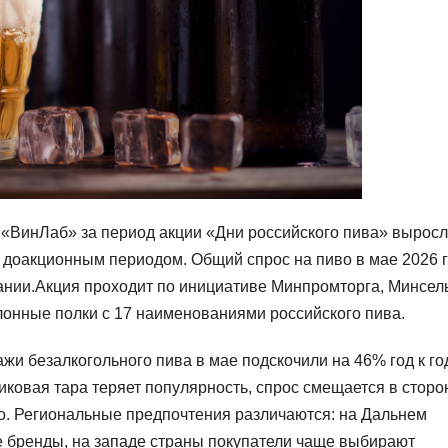
и «ВинЛаб» за период акции «Дни российского пива» выросл
 доакционным периодом. Общий спрос на пиво в мае 2026 
пании.Акция проходит по инициативе Минпромторга, Минсел
лонные полки с 17 наименованиями российского пива.
жи безалкогольного пива в мае подскочили на 46% год к го
ковая тара теряет популярность, спрос смещается в сторо
о. Региональные предпочтения различаются: на Дальнем
ие бренды, на западе страны покупатели чаще выбирают