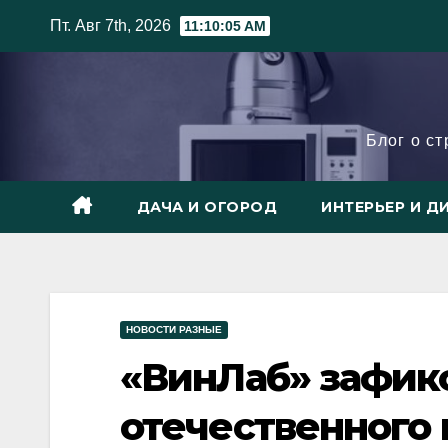
Skip
Пт. Авг 7th, 2026
11:10:06 AM
to
content
Блог о с
ДАЧА И ОГОРОД
ИНТЕРЬЕР И Д
НОВОСТИ РАЗНЫЕ
«ВинЛаб» зафик
отечественного 