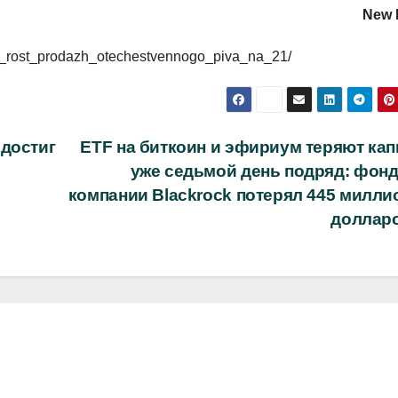
New R
roval_rost_prodazh_otechestvennogo_piva_na_21/
 достиг
ETF на биткоин и эфириум теряют кап
уже седьмой день подряд: фонд 
компании Blackrock потерял 445 милли
доллар