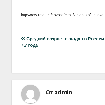
http://new-retail.ru/novosti/retail/vinlab_zafiksi
Навигация
Средний возраст складов в России
7,7 года
по
записям
От
admin