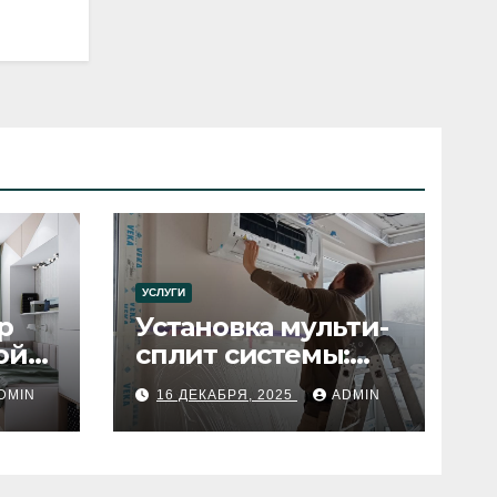
УСЛУГИ
р
Установка мульти-
ой
сплит системы:
пошаговое
DMIN
16 ДЕКАБРЯ, 2025
ADMIN
руководство