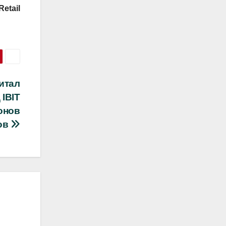
etail
итал
IBIT
онов
ов