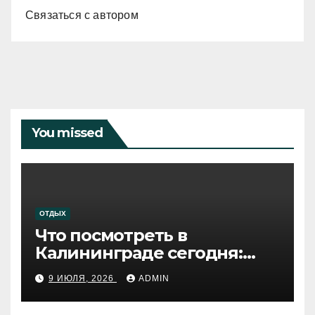
Связаться с автором
You missed
ОТДЫХ
Что посмотреть в
Калининграде сегодня:
путеводитель по самому
9 ИЮЛЯ, 2026
ADMIN
западному городу России