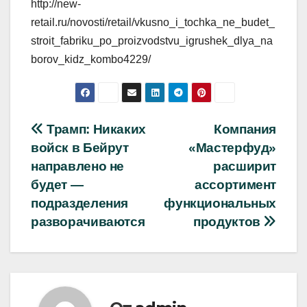
http://new-
retail.ru/novosti/retail/vkusno_i_tochka_ne_budet_
stroit_fabriku_po_proizvodstvu_igrushek_dlya_na
borov_kidz_kombo4229/
Навигация
Трамп: Никаких
Компания
войск в Бейрут
«Мастерфуд»
по
направлено не
расширит
записям
будет —
ассортимент
подразделения
функциональных
разворачиваются
продуктов