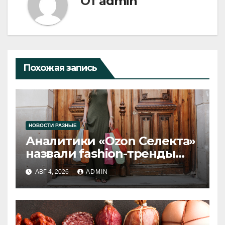
От
admin
Похожая запись
НОВОСТИ РАЗНЫЕ
Аналитики «Ozon Селекта»
назвали fashion-тренды
2026 года
АВГ 4, 2026
ADMIN