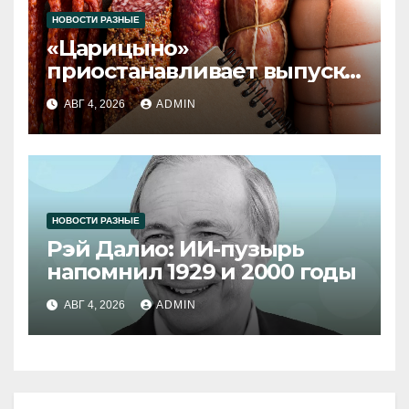
НОВОСТИ РАЗНЫЕ
«Царицыно»
приостанавливает выпуск
продукции
АВГ 4, 2026
ADMIN
НОВОСТИ РАЗНЫЕ
Рэй Далио: ИИ-пузырь
напомнил 1929 и 2000 годы
АВГ 4, 2026
ADMIN