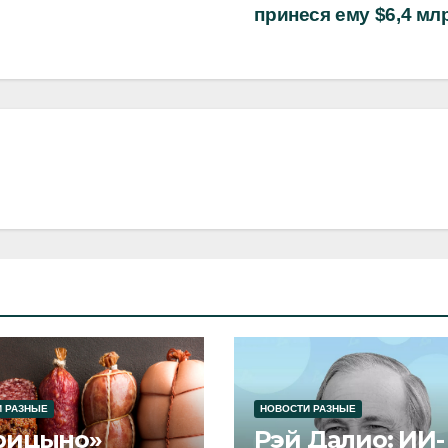
принеся ему $6,4 м
 РАЗНЫЕ
НОВОСТИ РАЗНЫЕ
рицыно»
Рэй Далио: ИИ-