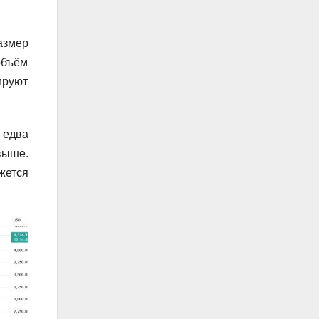
азмер
объём
ируют
 едва
выше.
жется