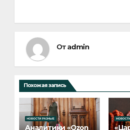
по
записям
От
admin
Похожая запись
НОВОСТИ РАЗНЫЕ
НОВОСТИ
Аналитики «Ozon
«Ца