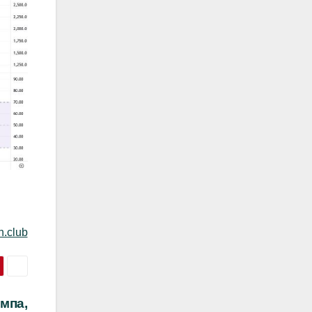
n.club
мпа,