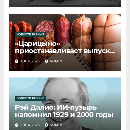
НОВОСТИ РАЗНЫЕ
«Царицыно»
приостанавливает выпуск
продукции
АВГ 4, 2026
ADMIN
НОВОСТИ РАЗНЫЕ
Рэй Далио: ИИ-пузырь
напомнил 1929 и 2000 годы
АВГ 4, 2026
ADMIN