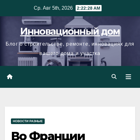
Skip
Ср. Авг 5th, 2026
2:22:29 AM
to
content
Инновационный дом
Блог о строительстве, ремонте, инновациях для
вашего дома и участка
НОВОСТИ РАЗНЫЕ
Во Франции