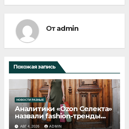
От
admin
Похожая запись
НОВОСТИ РАЗНЫЕ
Аналитики «Ozon Селекта»
назвали fashion-тренды
2026 года
АВГ 4, 2026
ADMIN