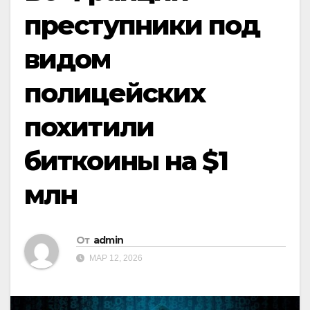
преступники под
видом
полицейских
похитили
биткоины на $1
млн
От
admin
МАР 12, 2026