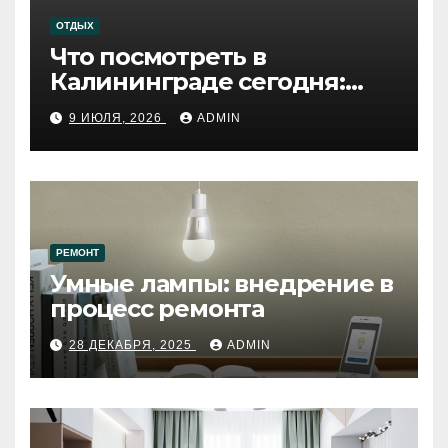
ОТДЫХ
Что посмотреть в
Калининграде сегодня:
путеводитель по самому
9 ИЮЛЯ, 2026
ADMIN
западному городу России
РЕМОНТ
Умные лампы: внедрение в
процесс ремонта
28 ДЕКАБРЯ, 2025
ADMIN