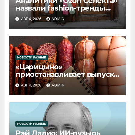
Аналитики «Ozon Селекта»
назвали fashion-тренды
2026 года
АВГ 4, 2026
ADMIN
НОВОСТИ РАЗНЫЕ
«Царицыно»
приостанавливает выпуск
продукции
АВГ 4, 2026
ADMIN
НОВОСТИ РАЗНЫЕ
Рэй Далио: ИИ-пузырь