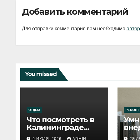
Добавить комментарий
Для отправки комментария вам необходимо
автор
You missed
ОТДЫХ
РЕМОНТ
Что посмотреть в
Умн
Калининграде
вне
сегодня:
про
9 ИЮЛЯ, 2026
ADMIN
28 Д