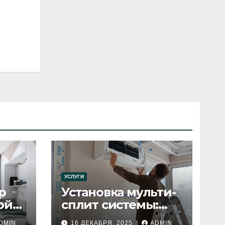
УСЛУГИ
р
Установка мульти-
ой
сплит системы:
пошаговое
DMIN
16 ДЕКАБРЯ, 2025
ADMIN