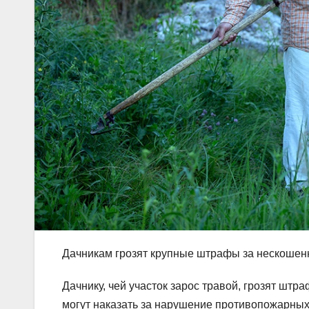
Дачникам грозят крупные штрафы за нескошен
Дачнику, чей участок зарос травой, грозят штр
могут наказать за нарушение противопожарных