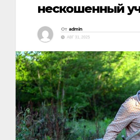
нескошенный уч
От
admin
АВГ 31, 2025