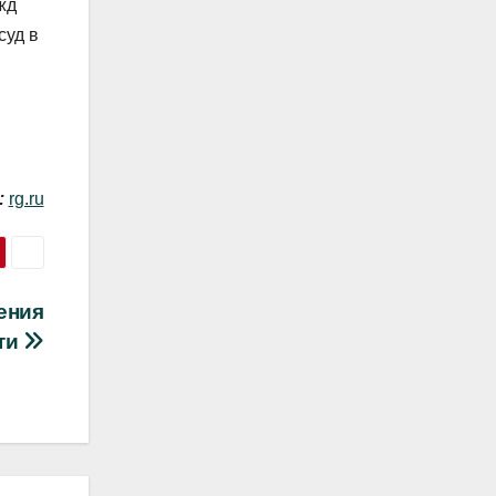
жд
суд в
:
rg.ru
ения
ти