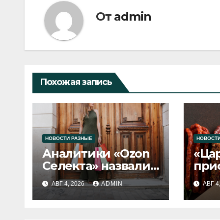
От
admin
Похожая запись
НОВОСТИ РАЗНЫЕ
НОВОСТИ
Аналитики «Ozon
«Ца
Селекта» назвали
при
fashion-тренды
вып
АВГ 4, 2026
ADMIN
АВГ 4
2026 года