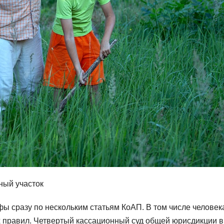
ный участок
афы сразу по нескольким статьям КоАП. В том числе человек
 правил. Четвертый кассационный суд общей юрисдикции в