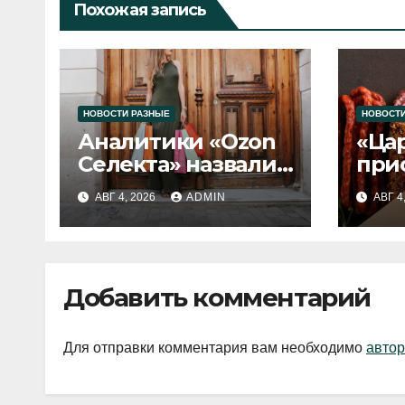
Похожая запись
НОВОСТИ РАЗНЫЕ
НОВОСТИ
Аналитики «Ozon
«Ца
Селекта» назвали
при
fashion-тренды
вып
АВГ 4, 2026
ADMIN
АВГ 4
2026 года
Добавить комментарий
Для отправки комментария вам необходимо
автор