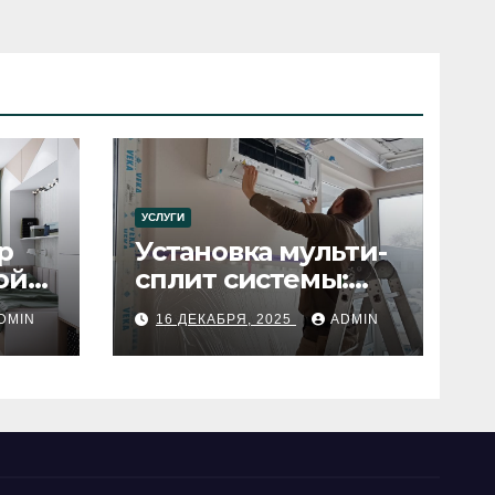
УСЛУГИ
р
Установка мульти-
ой
сплит системы:
пошаговое
DMIN
16 ДЕКАБРЯ, 2025
ADMIN
руководство