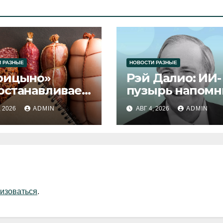
 РАЗНЫЕ
НОВОСТИ РАЗНЫЕ
рицыно»
Рэй Далио: ИИ-
останавливает
пузырь напомн
уск продукции
1929 и 2000 год
, 2026
ADMIN
АВГ 4, 2026
ADMIN
изоваться
.