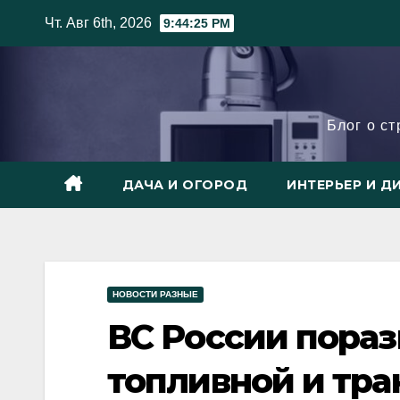
Skip
Чт. Авг 6th, 2026
9:44:26 PM
to
content
Блог о с
ДАЧА И ОГОРОД
ИНТЕРЬЕР И Д
НОВОСТИ РАЗНЫЕ
ВС России пора
топливной и тр