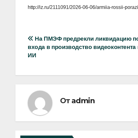
http://iz.ru/2111091/2026-06-06/armiia-rossii-porazi
Навигация
На ПМЭФ предрекли ликвидацию п
входа в производство видеоконтента 
по
ИИ
записям
От
admin