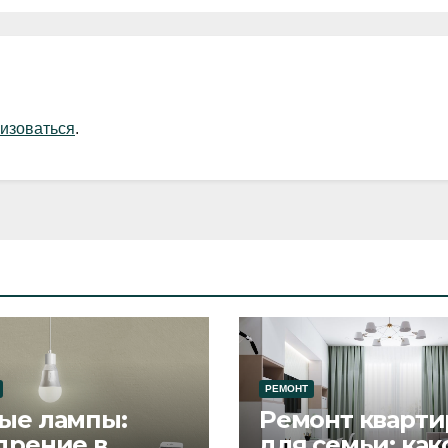
изоваться
.
РЕМОНТ
ые лампы:
Ремонт кварти
дрение в
для семьи: как