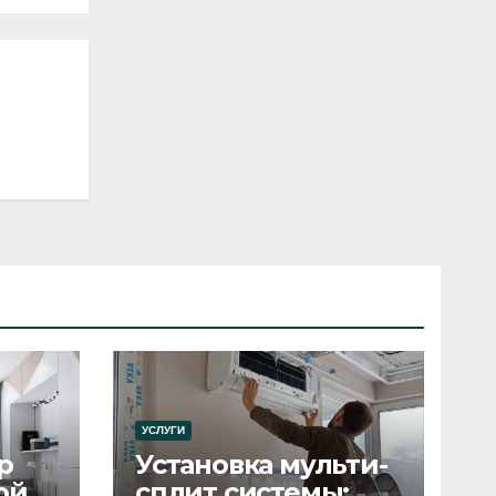
УСЛУГИ
р
Установка мульти-
ой
сплит системы: