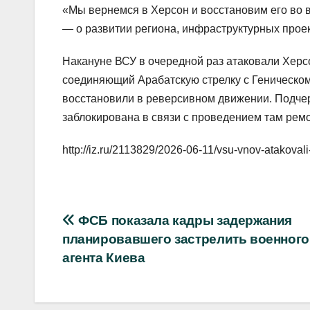
«Мы вернемся в Херсон и восстановим его во 
— о развитии региона, инфраструктурных проек
Накануне ВСУ в очередной раз атаковали Херсо
соединяющий Арабатскую стрелку с Геническом
восстановили в реверсивном движении. Подчерк
заблокирована в связи с проведением там ремо
http://iz.ru/2113829/2026-06-11/vsu-vnov-atakovali
Навигация
ФСБ показала кадры задержания
планировавшего застрелить военног
по
агента Киева
записям