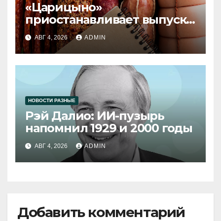
«Царицыно»
приостанавливает выпуск
продукции
АВГ 4, 2026
ADMIN
НОВОСТИ РАЗНЫЕ
Рэй Далио: ИИ-пузырь
напомнил 1929 и 2000 годы
АВГ 4, 2026
ADMIN
Добавить комментарий