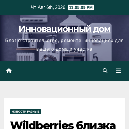
Skip
Чт. Авг 6th, 2026
11:05:09 PM
to
content
Инновационный дом
Блог о строительстве, ремонте, инновациях для
вашего дома и участка
НОВОСТИ РАЗНЫЕ
Wildberries близка