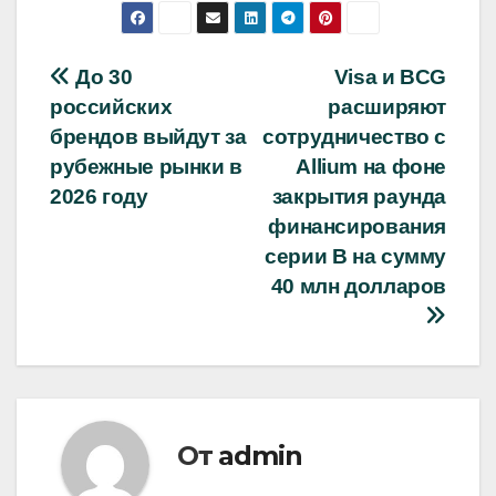
Навигация
До 30
Visa и BCG
российских
расширяют
по
брендов выйдут за
сотрудничество с
записям
рубежные рынки в
Allium на фоне
2026 году
закрытия раунда
финансирования
серии B на сумму
40 млн долларов
От
admin