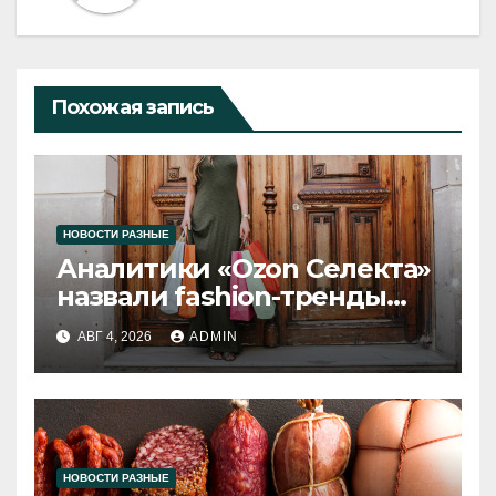
Похожая запись
НОВОСТИ РАЗНЫЕ
Аналитики «Ozon Селекта»
назвали fashion-тренды
2026 года
АВГ 4, 2026
ADMIN
НОВОСТИ РАЗНЫЕ