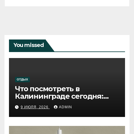
You missed
ОТДЫХ
Что посмотреть в
Калининграде сегодня:
путеводитель по самому
9 ИЮЛЯ, 2026
ADMIN
западному городу России