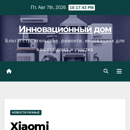
Skip
Пт. Авг 7th, 2026
10:17:44 PM
to
content
Инновационный дом
Блог о строительстве, ремонте, инновациях для
вашего дома и участка
НОВОСТИ РАЗНЫЕ
Xiaomi