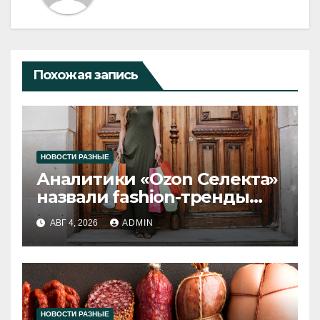
Похожая запись
НОВОСТИ РАЗНЫЕ
Аналитики «Ozon Селекта»
назвали fashion-тренды
2026 года
АВГ 4, 2026
ADMIN
НОВОСТИ РАЗНЫЕ