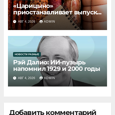
«Царицыно»
приостанавливает выпуск
продукции
АВГ 4, 2026
ADMIN
НОВОСТИ РАЗНЫЕ
Рэй Далио: ИИ-пузырь
напомнил 1929 и 2000 годы
АВГ 4, 2026
ADMIN
Добавить комментарий