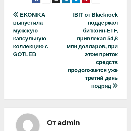
Навигация
EKONIKA
IBIT от Blackrock
выпустила
поддержал
по
мужскую
биткоин-ETF,
записям
капсульную
привлекая 54,8
коллекцию с
млн долларов, при
GOTLEB
этом приток
средств
продолжается уже
третий день
подряд
От
admin