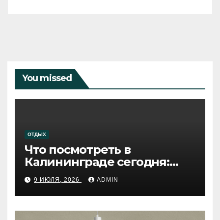
You missed
ОТДЫХ
Что посмотреть в
Калининграде сегодня:
путеводитель по самому
9 ИЮЛЯ, 2026
ADMIN
западному городу России