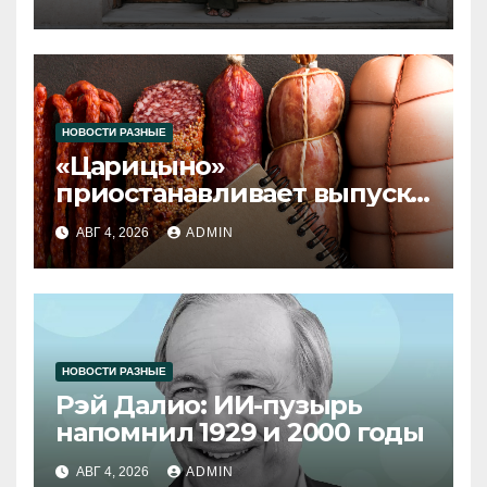
НОВОСТИ РАЗНЫЕ
«Царицыно»
приостанавливает выпуск
продукции
АВГ 4, 2026
ADMIN
НОВОСТИ РАЗНЫЕ
Рэй Далио: ИИ-пузырь
напомнил 1929 и 2000 годы
АВГ 4, 2026
ADMIN