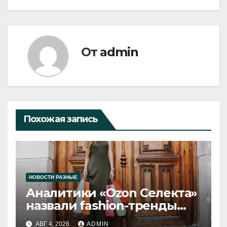
От
admin
Похожая запись
НОВОСТИ РАЗНЫЕ
Аналитики «Ozon Селекта»
назвали fashion-тренды
2026 года
АВГ 4, 2026
ADMIN