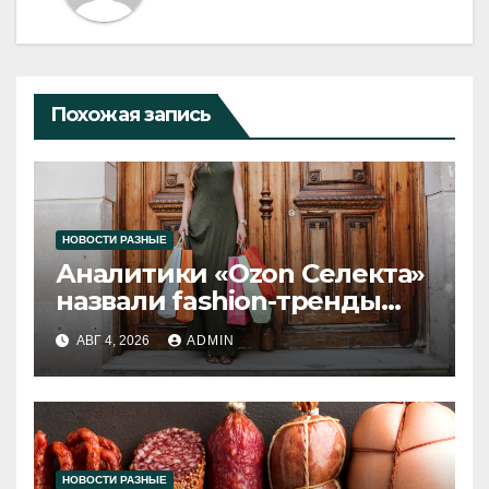
Похожая запись
НОВОСТИ РАЗНЫЕ
Аналитики «Ozon Селекта»
назвали fashion-тренды
2026 года
АВГ 4, 2026
ADMIN
НОВОСТИ РАЗНЫЕ