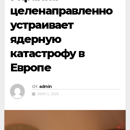
целенаправленно
устраивает
ядерную
катастрофу в
Европе
От
admin
ИЮН 1, 2026