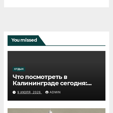
You missed
ОТДЫХ
Что посмотреть в
Калининграде сегодня:
путеводитель по самому
9 ИЮЛЯ, 2026
ADMIN
западному городу России