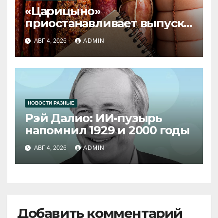
«Царицыно»
приостанавливает выпуск
продукции
АВГ 4, 2026
ADMIN
НОВОСТИ РАЗНЫЕ
Рэй Далио: ИИ-пузырь
напомнил 1929 и 2000 годы
АВГ 4, 2026
ADMIN
Добавить комментарий