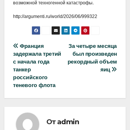
возможной техногенной катастрофы.
http://argumenti.ru/world/2026/06/999322
Навигация
Франция
За четыре месяца
задержала третий
был произведен
по
с начала года
рекордный объем
записям
танкер
яиц
российского
теневого флота
От
admin