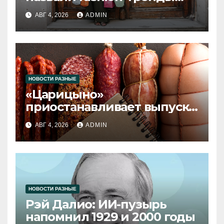
2026 года
АВГ 4, 2026
ADMIN
НОВОСТИ РАЗНЫЕ
«Царицыно»
приостанавливает выпуск
продукции
АВГ 4, 2026
ADMIN
НОВОСТИ РАЗНЫЕ
Рэй Далио: ИИ-пузырь
напомнил 1929 и 2000 годы