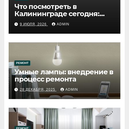
Что посмотреть в
Калининграде сегодня:
путеводитель по самому
9 ИЮЛЯ, 2026
ADMIN
западному городу России
РЕМОНТ
Умные лампы: внедрение в
процесс ремонта
28 ДЕКАБРЯ, 2025
ADMIN
РЕМОНТ