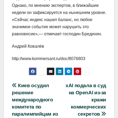
Однако, по мнению экспертов, в ближайшие
недели он зафиксируется на нынешнем уровне.
«Сейчас индекс нашел баланс, но любое
значимое событие может нарушить это
равновесие»,— отмечает господин Бредихин.
Андрей Ковалёв
http://www.kommersant.ru/doc/8076803
Навигация
Киев осудил
xAI подала в суд
решение
на OpenAI из-за
по
международного
кражи
записям
комитета по
коммерческих
паралимпийцам из
секретов