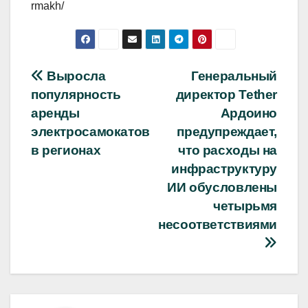
rmakh/
Навигация
Выросла
Генеральный
популярность
директор Tether
по
аренды
Ардоино
записям
электросамокатов
предупреждает,
в регионах
что расходы на
инфраструктуру
ИИ обусловлены
четырьмя
несоответствиями