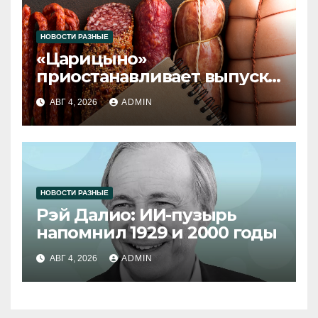
НОВОСТИ РАЗНЫЕ
«Царицыно»
приостанавливает выпуск
продукции
АВГ 4, 2026
ADMIN
НОВОСТИ РАЗНЫЕ
Рэй Далио: ИИ-пузырь
напомнил 1929 и 2000 годы
АВГ 4, 2026
ADMIN