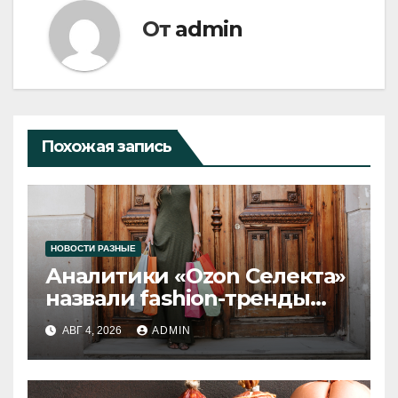
От
admin
Похожая запись
НОВОСТИ РАЗНЫЕ
Аналитики «Ozon Селекта»
назвали fashion-тренды
2026 года
АВГ 4, 2026
ADMIN