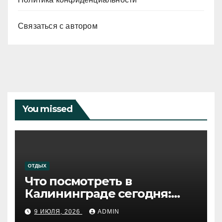
Связаться с автором
You missed
ОТДЫХ
Что посмотреть в
Калининграде сегодня:
путеводитель по самому
9 ИЮЛЯ, 2026
ADMIN
западному городу России