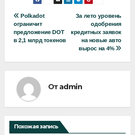
Навигация
Polkadot
За лето уровень
ограничит
одобрения
по
предложение DOT
кредитных заявок
записям
в 2,1 млрд токенов
на новые авто
вырос на 4%
От
admin
Похожая запись