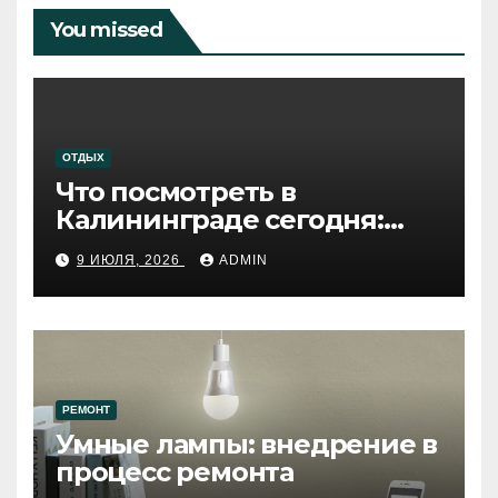
You missed
ОТДЫХ
Что посмотреть в
Калининграде сегодня:
путеводитель по самому
9 ИЮЛЯ, 2026
ADMIN
западному городу России
РЕМОНТ
Умные лампы: внедрение в
процесс ремонта