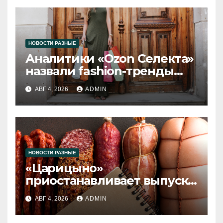
НОВОСТИ РАЗНЫЕ
Аналитики «Ozon Селекта»
назвали fashion-тренды
2026 года
АВГ 4, 2026
ADMIN
НОВОСТИ РАЗНЫЕ
«Царицыно»
приостанавливает выпуск
продукции
АВГ 4, 2026
ADMIN