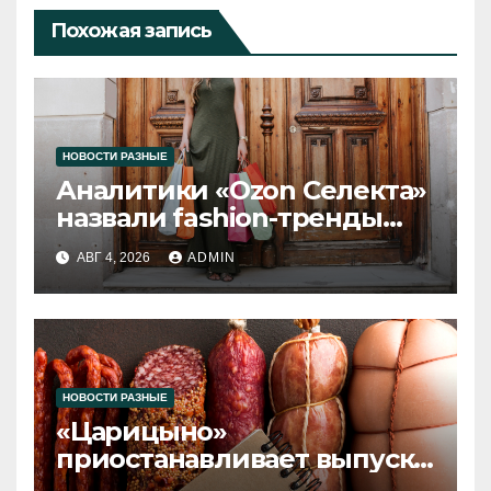
Похожая запись
НОВОСТИ РАЗНЫЕ
Аналитики «Ozon Селекта»
назвали fashion-тренды
2026 года
АВГ 4, 2026
ADMIN
НОВОСТИ РАЗНЫЕ
«Царицыно»
приостанавливает выпуск
продукции