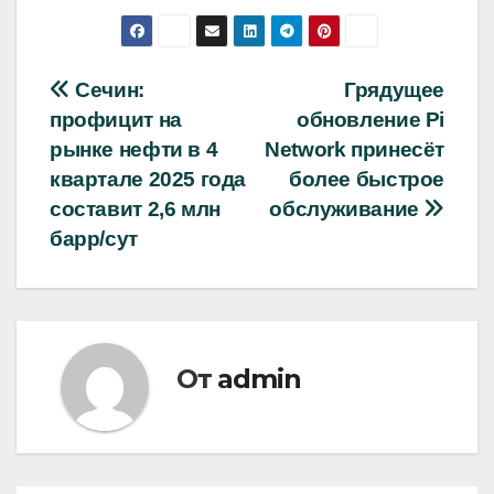
Навигация
Сечин:
Грядущее
профицит на
обновление Pi
по
рынке нефти в 4
Network принесёт
записям
квартале 2025 года
более быстрое
составит 2,6 млн
обслуживание
барр/сут
От
admin