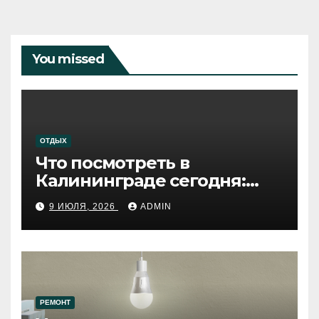
You missed
ОТДЫХ
Что посмотреть в
Калининграде сегодня:
путеводитель по самому
9 ИЮЛЯ, 2026
ADMIN
западному городу России
РЕМОНТ