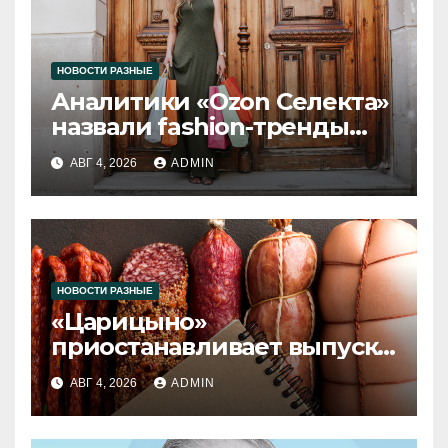
НОВОСТИ РАЗНЫЕ
Аналитики «Ozon Селекта»
назвали fashion-тренды
2026 года
АВГ 4, 2026
ADMIN
НОВОСТИ РАЗНЫЕ
«Царицыно»
приостанавливает выпуск
продукции
АВГ 4, 2026
ADMIN