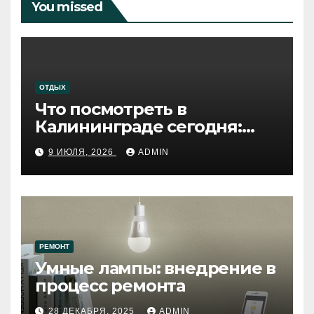
You missed
ОТДЫХ
Что посмотреть в
Калининграде сегодня:
путеводитель по самому
9 ИЮЛЯ, 2026
ADMIN
западному городу России
РЕМОНТ
Умные лампы: внедрение в
процесс ремонта
28 ДЕКАБРЯ, 2025
ADMIN