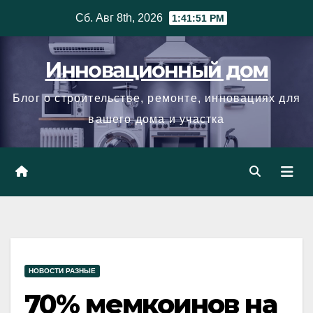
Skip
Сб. Авг 8th, 2026
1:41:51 PM
to
content
Инновационный дом
Блог о строительстве, ремонте, инновациях для
вашего дома и участка
НОВОСТИ РАЗНЫЕ
70% мемкоинов на