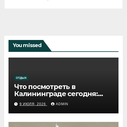
You missed
ОТДЫХ
Что посмотреть в
Калининграде сегодня:
путеводитель по самому
9 ИЮЛЯ, 2026
ADMIN
западному городу России