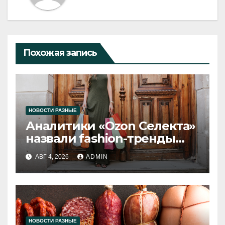
Похожая запись
НОВОСТИ РАЗНЫЕ
Аналитики «Ozon Селекта»
назвали fashion-тренды
2026 года
АВГ 4, 2026
ADMIN
НОВОСТИ РАЗНЫЕ