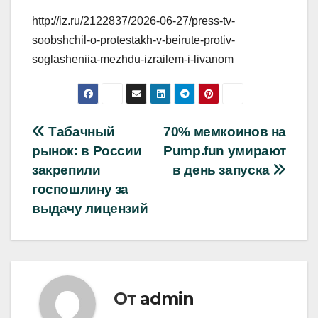
http://iz.ru/2122837/2026-06-27/press-tv-
soobshchil-o-protestakh-v-beirute-protiv-
soglasheniia-mezhdu-izrailem-i-livanom
Навигация
Табачный
70% мемкоинов на
рынок: в России
Pump.fun умирают
по
закрепили
в день запуска
записям
госпошлину за
выдачу лицензий
От
admin