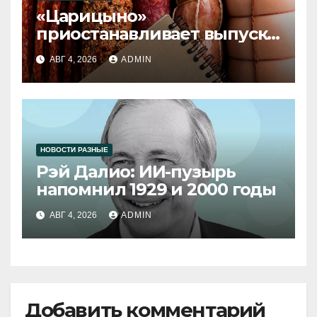
«Царицыно»
приостанавливает выпуск
продукции
АВГ 4, 2026
ADMIN
НОВОСТИ РАЗНЫЕ
Рэй Далио: ИИ-пузырь
напомнил 1929 и 2000 годы
АВГ 4, 2026
ADMIN
Добавить комментарий