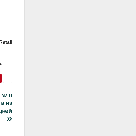
etail
a/
0 млн
в из
дней