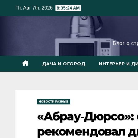
Skip
Пт. Авг 7th, 2026
8:35:25 AM
to
content
Блог о с
ДАЧА И ОГОРОД
ИНТЕРЬЕР И Д
НОВОСТИ РАЗНЫЕ
«Абрау‑Дюрсо»: 
рекомендовал д