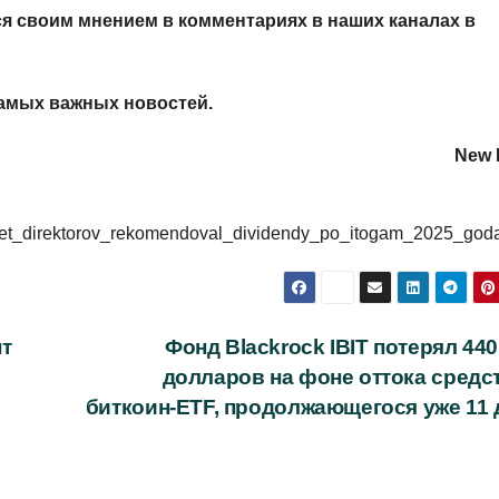
я своим мнением в комментариях в наших каналах в
амых важных новостей.
New R
o_sovet_direktorov_rekomendoval_dividendy_po_itogam_2025_god
т
Фонд Blackrock IBIT потерял 44
долларов на фоне оттока средст
биткоин-ETF, продолжающегося уже 11 