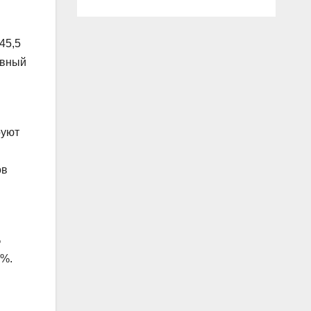
45,5
авный
руют
ов
%
0%.