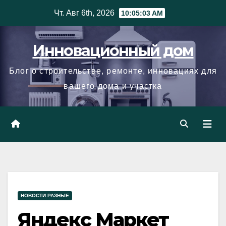
Skip
Чт. Авг 6th, 2026
10:05:04 AM
to
content
Инновационный дом
Блог о строительстве, ремонте, инновациях для
вашего дома и участка
НОВОСТИ РАЗНЫЕ
Яндекс Маркет