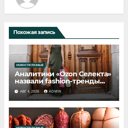
Похожая запись
НОВОСТИ РАЗНЫЕ
Аналитики «Ozon Селекта»
назвали fashion-тренды
2026 года
АВГ 4, 2026
ADMIN
НОВОСТИ РАЗНЫЕ