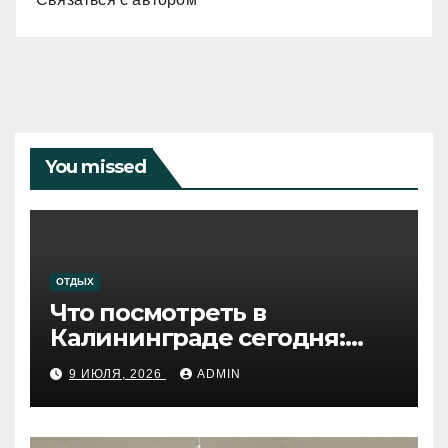
You missed
ОТДЫХ
Что посмотреть в
Калининграде сегодня:
путеводитель по самому
9 ИЮЛЯ, 2026
ADMIN
западному городу России