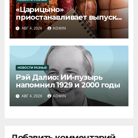
«Царицыно»
приостанавливает выпуск
продукции
АВГ 4, 2026
ADMIN
НОВОСТИ РАЗНЫЕ
Рэй Далио: ИИ-пузырь
напомнил 1929 и 2000 годы
АВГ 4, 2026
ADMIN
Добавить комментарий