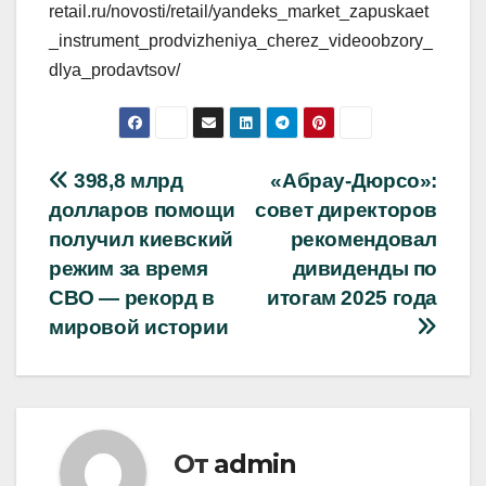
retail.ru/novosti/retail/yandeks_market_zapuskaet
_instrument_prodvizheniya_cherez_videoobzory_
dlya_prodavtsov/
Навигация
398,8 млрд
«Абрау‑Дюрсо»:
долларов помощи
совет директоров
по
получил киевский
рекомендовал
записям
режим за время
дивиденды по
СВО — рекорд в
итогам 2025 года
мировой истории
От
admin