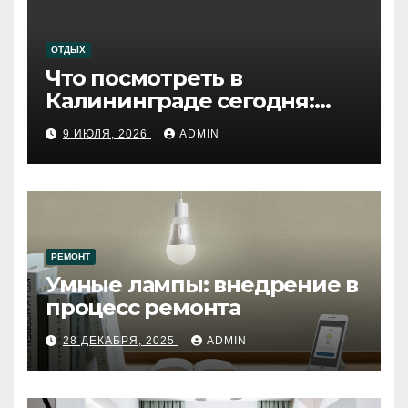
ОТДЫХ
Что посмотреть в
Калининграде сегодня:
путеводитель по самому
9 ИЮЛЯ, 2026
ADMIN
западному городу России
РЕМОНТ
Умные лампы: внедрение в
процесс ремонта
28 ДЕКАБРЯ, 2025
ADMIN