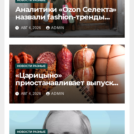
НОВОСТИ РАЗНЫЕ
Аналитики «Ozon Селекта»
назвали fashion-тренды
2026 года
АВГ 4, 2026
ADMIN
НОВОСТИ РАЗНЫЕ
«Царицыно»
приостанавливает выпуск
продукции
АВГ 4, 2026
ADMIN
НОВОСТИ РАЗНЫЕ