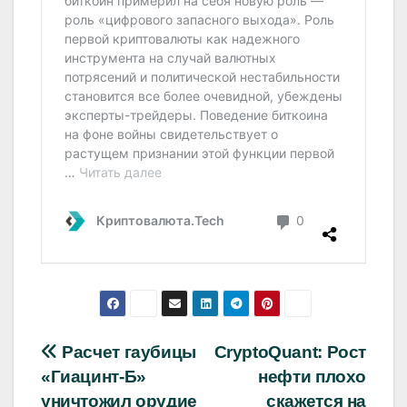
Навигация
Расчет гаубицы
CryptoQuant: Рост
«Гиацинт-Б»
нефти плохо
по
уничтожил орудие
скажется на