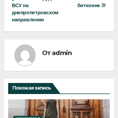
записям
ВСУ на
биткоине
днепропетровском
направлении
От
admin
Похожая запись