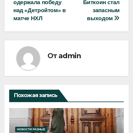
одержала победу
Биткоин стал
по
над «Детройтом» в
запасным
записям
матче НХЛ
выходом
От
admin
Похожая запись
НОВОСТИ РАЗНЫЕ