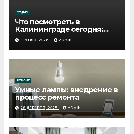
ОТДЫХ
Что посмотреть в
Калининграде сегодня:
путеводитель по самому
9 ИЮЛЯ, 2026
ADMIN
западному городу России
РЕМОНТ
Умные лампы: внедрение в
процесс ремонта
28 ДЕКАБРЯ, 2025
ADMIN