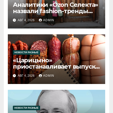
Аналитики «Ozon Селекта»
назвали fashion-тренды
2026 года
АВГ 4, 2026
ADMIN
НОВОСТИ РАЗНЫЕ
«Царицыно»
приостанавливает выпуск
продукции
АВГ 4, 2026
ADMIN
НОВОСТИ РАЗНЫЕ